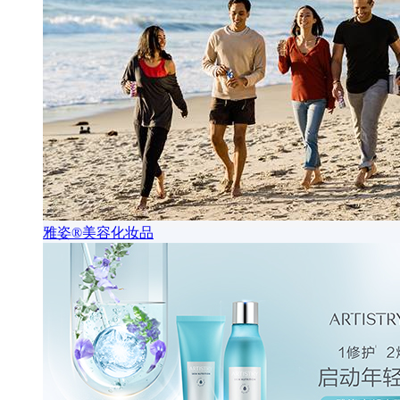
雅姿®美容化妆品