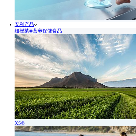
安利产品
纽崔莱®营养保健食品
XS®