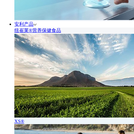
安利产品
纽崔莱®营养保健食品
XS®