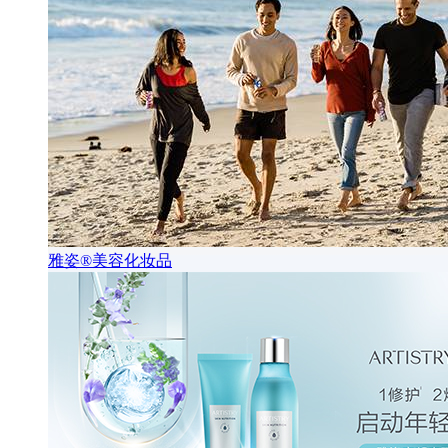
雅姿®美容化妆品