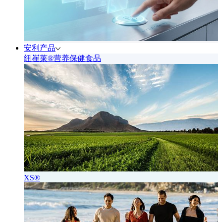
安利产品
纽崔莱®营养保健食品
XS®