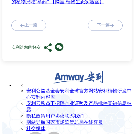
的植物只吃“草药” 【网室 植物生态实验室】
上一篇
下一篇
安利给您的好友
安利公益基金会
安利全球官方网站
安利植物研发中
心
安利内容库
安利云购
员工招聘
企业证照及产品批件
直销信息披
露
隐私政策
用户协议
联系我们
网站导航
国家市场监管总局
在线客服
社交媒体