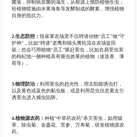
菌落，抑制病原菌的滋生，从根源上预防植物生虫；
给植物喷施由水果海鱼等发酵制成的酵素，增强植物
自身的抵抗力。
2.生态防控
：
纽崔莱农场里不仅聘请动物“员工”做“守
护神”，比如“聘请”老鹰和猫头鹰轮流在农场捉田
鼠；也会巧用植物“员工”驱赶害虫，比如在易受虫害
的枸杞地一侧种植具有驱虫效果的植物（迷迭香、薄
荷等）。
3.物理防治
：
利用害虫的趋光性，用太阳能诱虫灯，
以及黄色或蓝色的黏虫板，或是利用昆虫信息素去引
诱害虫进入捕虫陷阱。
4.植物源农药
：
种植“中草药农药”杀灭害虫，如用烟
草、除虫菊、金盏花、苦参、万寿菊，研发植物源农
药。