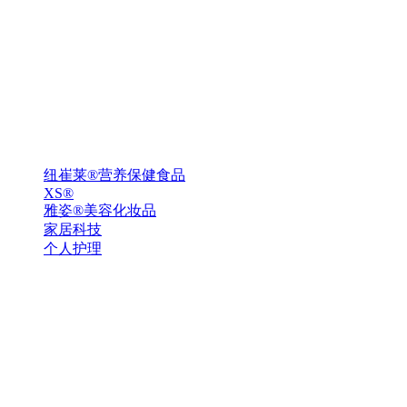
纽崔莱®营养保健食品
XS®
雅姿®美容化妆品
家居科技
个人护理