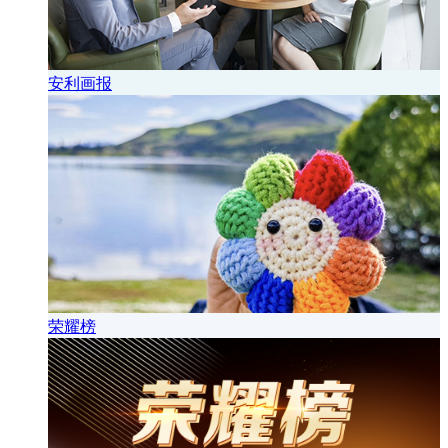
安利画报
荣耀榜