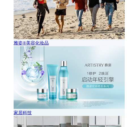
雅姿®美容化妆品
家居科技