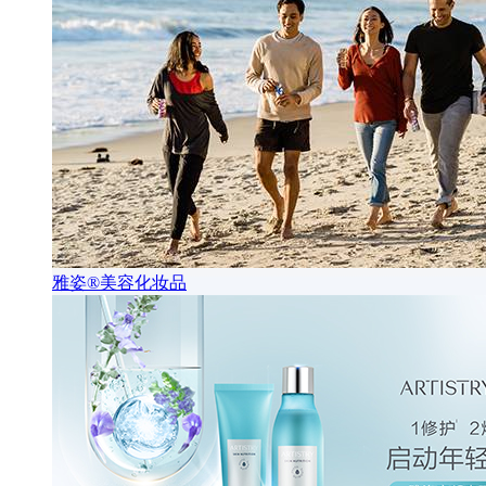
雅姿®美容化妆品