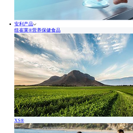
安利产品
纽崔莱®营养保健食品
XS®