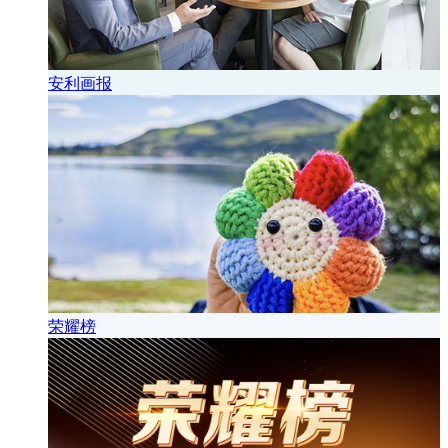
安利画报
荣耀榜