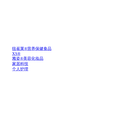
纽崔莱®营养保健食品
XS®
雅姿®美容化妆品
家居科技
个人护理