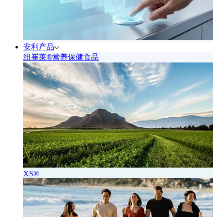
安利产品
纽崔莱®营养保健食品
XS®