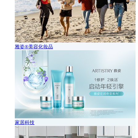
雅姿®美容化妆品
家居科技