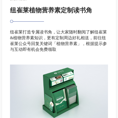
纽崔莱植物营养素定制读书角
纽崔莱打造专属读书角，让大家随时翻阅了解纽崔莱
&植物营养素知识，更有定制周边好礼相送，前往纽
崔莱公众号回复关键词「植物营养素」，根据提示参
与互动即有机会免费领取