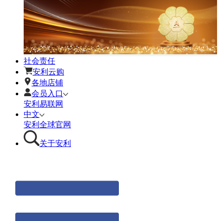
社会责任
安利云购
各地店铺
会员入口
安利易联网
中文
安利全球官网
关于安利