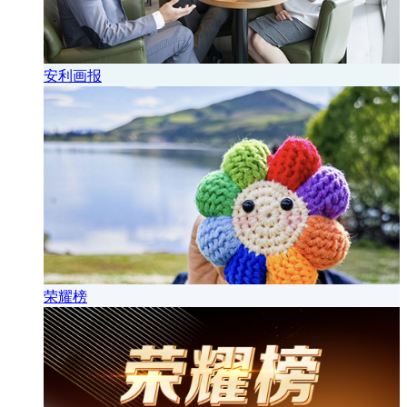
安利画报
荣耀榜