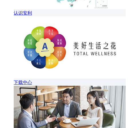
认识安利
下载中心