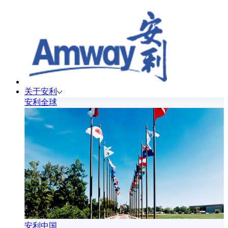
关于安利
安利全球
安利中国