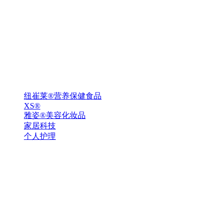
纽崔莱®营养保健食品
XS®
雅姿®美容化妆品
家居科技
个人护理