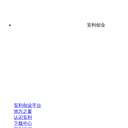
安利创业
安利创业平台
地方之窗
认识安利
下载中心