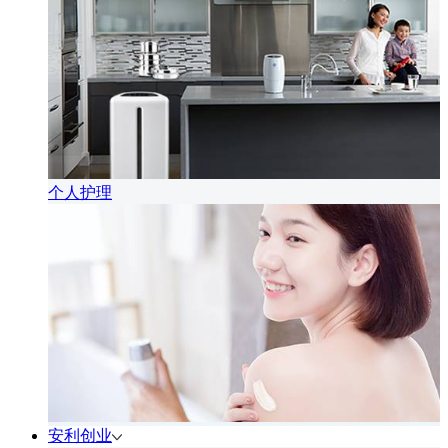
个人护理
安利创业