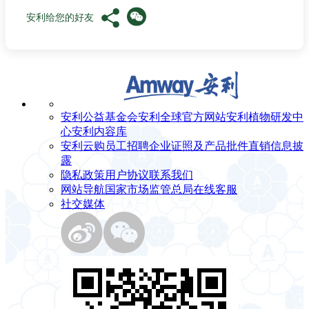
安利给您的好友
安利公益基金会
安利全球官方网站
安利植物研发中
心
安利内容库
安利云购
员工招聘
企业证照及产品批件
直销信息披
露
隐私政策
用户协议
联系我们
网站导航
国家市场监管总局
在线客服
社交媒体