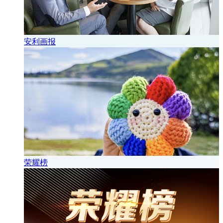
安利画报
荣耀榜