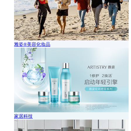
雅姿®美容化妆品
家居科技