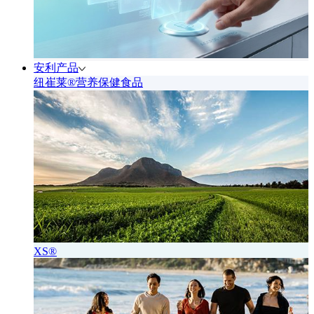
安利产品
纽崔莱®营养保健食品
XS®