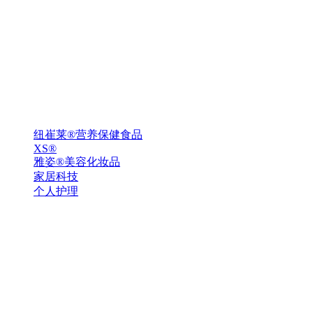
纽崔莱®营养保健食品
XS®
雅姿®美容化妆品
家居科技
个人护理