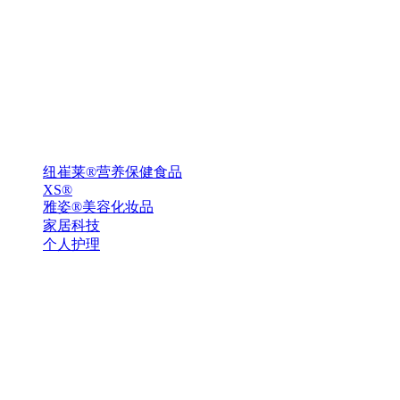
纽崔莱®营养保健食品
XS®
雅姿®美容化妆品
家居科技
个人护理