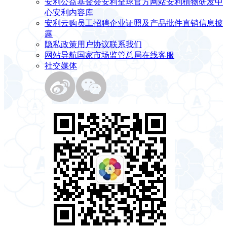
安利公益基金会
安利全球官方网站
安利植物研发中
心
安利内容库
安利云购
员工招聘
企业证照及产品批件
直销信息披
露
隐私政策
用户协议
联系我们
网站导航
国家市场监管总局
在线客服
社交媒体