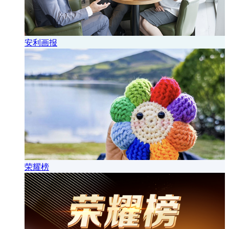
安利画报
荣耀榜