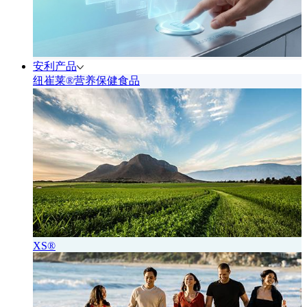
安利产品
纽崔莱®营养保健食品
XS®