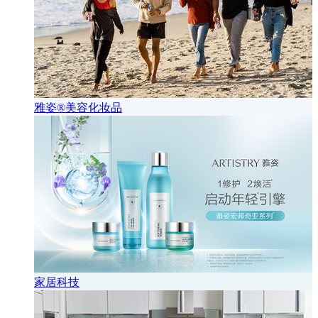
雅姿®美容化妆品
家居科技