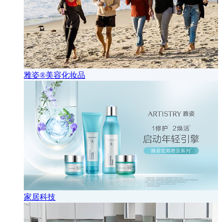
雅姿®美容化妆品
家居科技