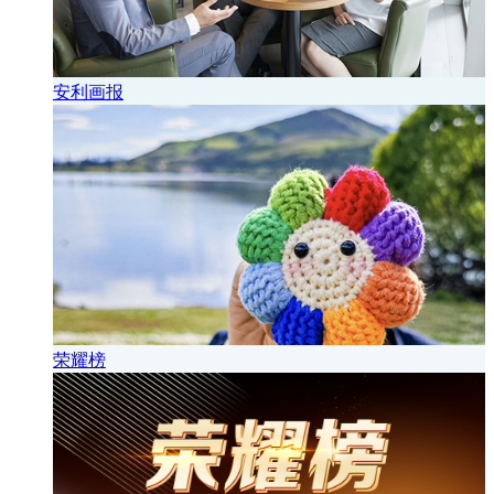
安利画报
荣耀榜