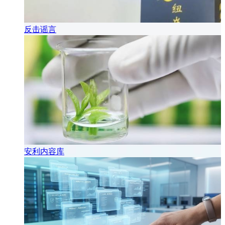
反击谣言
安利内容库