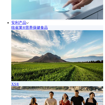
安利产品
纽崔莱®营养保健食品
XS®