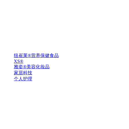
纽崔莱®营养保健食品
XS®
雅姿®美容化妆品
家居科技
个人护理