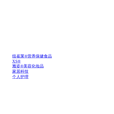
纽崔莱®营养保健食品
XS®
雅姿®美容化妆品
家居科技
个人护理