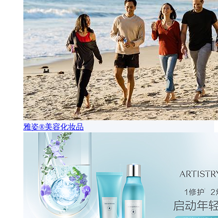
雅姿®美容化妆品