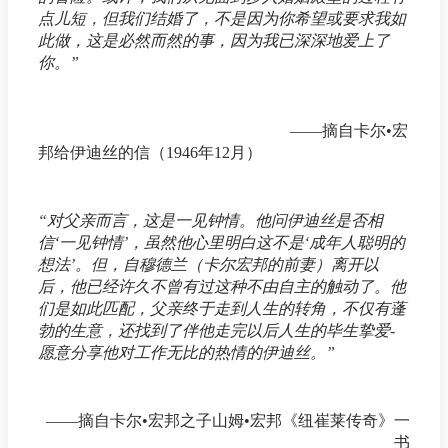
点儿短，但我们结婚了，不是因为你希望或要求我如
此做，这是必然而然的事，因为我已深深地爱上了
你。”
——摘自卡尔•宏
邦给伊迪丝的信（1946年12月）
“对父亲而言，这是一见钟情。他问伊迪丝是否相
信‘一见钟情’，虽然他心里明白这不是‘成年人聪明的
想法’。但，自穆德兰（卡尔宏邦的前妻）离开以
后，他已经许久不曾有过这种不由自主的触动了。他
们是如此匹配，父亲终于走到人生的转角，不仅有蓬
勃的生意，还找到了伴他走完以后人生的毕生挚爱-
愿意分享他对工作无比的热情的伊迪丝。”
——摘自卡尔•宏邦之子山姆•宏邦《纽崔莱传奇》一
书