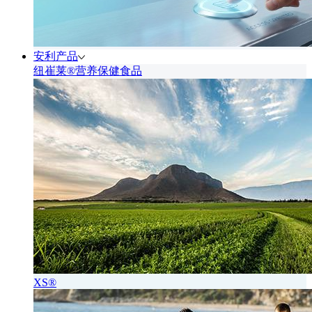
安利产品
纽崔莱®营养保健食品
XS®