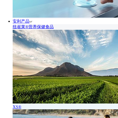
安利产品
纽崔莱®营养保健食品
XS®