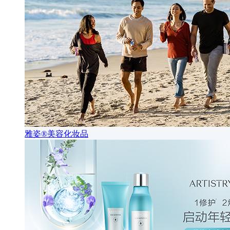
雅姿®美容化妆品