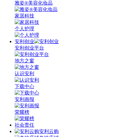
雅姿®美容化妆品
家居科技
个人护理
安利创业
安利创业平台
地方之窗
认识安利
下载中心
安利画报
荣耀榜
社会责任
安利云购