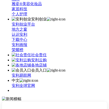
雅姿®美容化妆品
家居科技
个人护理
安利创业
安利创业平台
地方之窗
认识安利
下载中心
安利画报
荣耀榜
社会责任
安利云购
各地店铺
会员入口
安利易联网
中文
安利全球官网