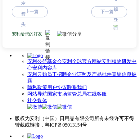
上一篇
下一篇
安利给您的好友
安利公益基金会
安利全球官方网站
安利植物研发中
心
安利内容库
安利云购
员工招聘
企业证照及产品批件
直销信息披
露
隐私政策
用户协议
联系我们
网站导航
国家市场监管总局
在线客服
社交媒体
版权为安利（中国）日用品有限公司所有未经许可不得
转载或链接，粤ICP备05013154号