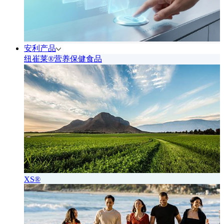
安利产品
纽崔莱®营养保健食品
XS®