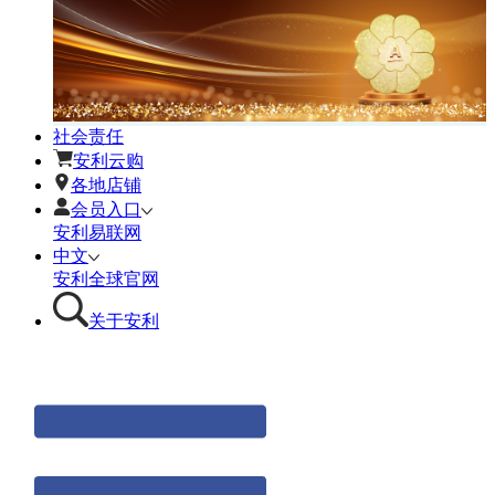
社会责任
安利云购
各地店铺
会员入口
安利易联网
中文
安利全球官网
关于安利