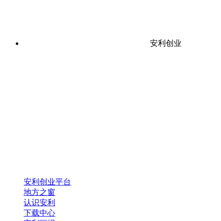
安利创业
安利创业平台
地方之窗
认识安利
下载中心