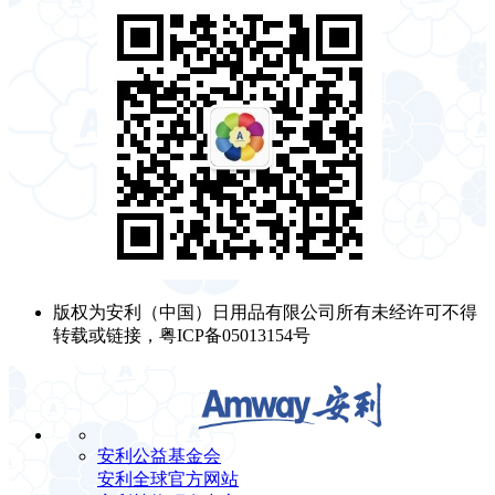
版权为安利（中国）日用品有限公司所有未经许可不得
转载或链接，粤ICP备05013154号
安利公益基金会
安利全球官方网站