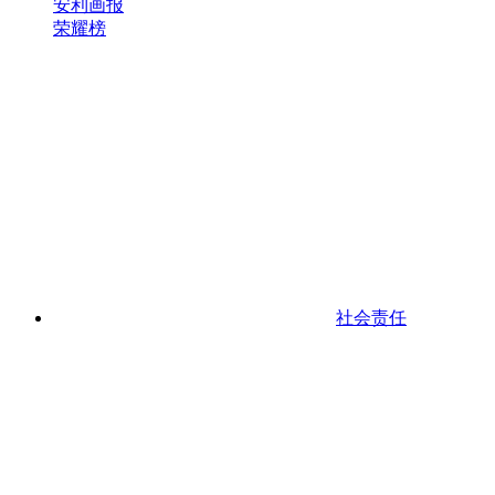
安利画报
荣耀榜
社会责任