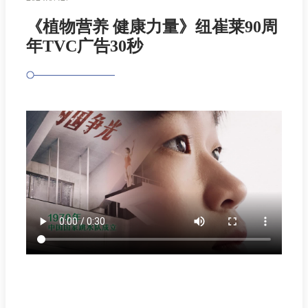
《植物营养 健康力量》纽崔莱90周
年TVC广告30秒