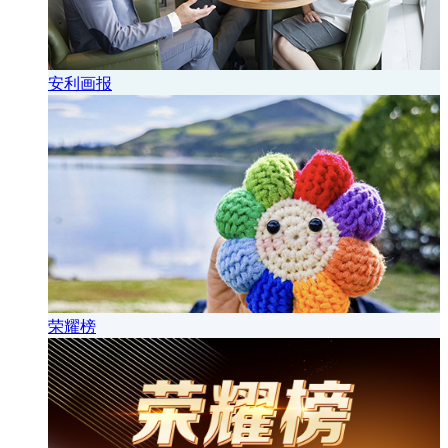
安利画报
荣耀榜