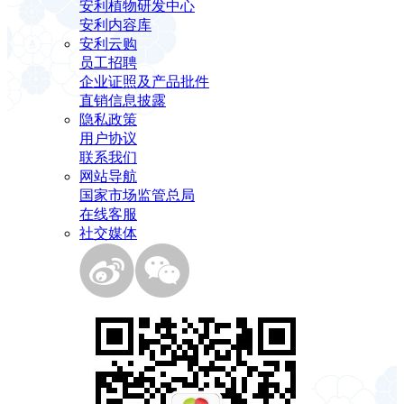
安利植物研发中心
安利内容库
安利云购
员工招聘
企业证照及产品批件
直销信息披露
隐私政策
用户协议
联系我们
网站导航
国家市场监管总局
在线客服
社交媒体