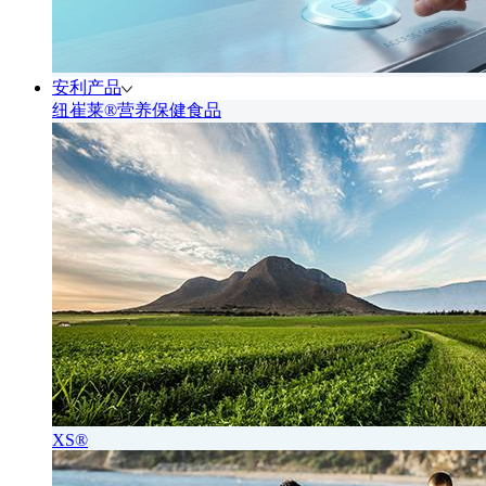
安利产品
纽崔莱®营养保健食品
XS®