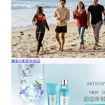
雅姿®美容化妆品