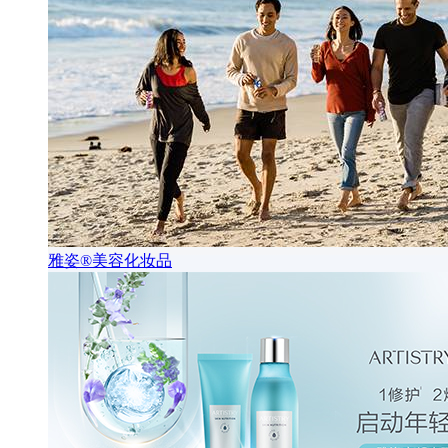
雅姿®美容化妆品