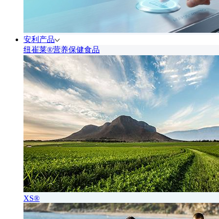
安利产品
纽崔莱®营养保健食品
XS®