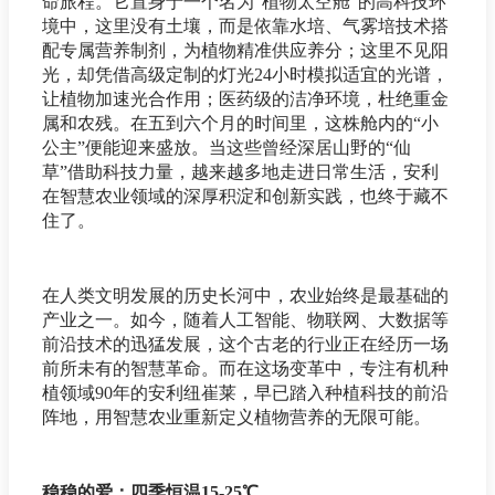
命旅程。它置身于一个名为“植物太空舱”的高科技环
境中，这里没有土壤，而是依靠水培、气雾培技术搭
配专属营养制剂，为植物精准供应养分；这里不见阳
光，却凭借高级定制的灯光24小时模拟适宜的光谱，
让植物加速光合作用；医药级的洁净环境，杜绝重金
属和农残。在五到六个月的时间里，这株舱内的“小
公主”便能迎来盛放。当这些曾经深居山野的“仙
草”借助科技力量，越来越多地走进日常生活，安利
在智慧农业领域的深厚积淀和创新实践，也终于藏不
住了。
在人类文明发展的历史长河中，农业始终是最基础的
产业之一。如今，随着人工智能、物联网、大数据等
前沿技术的迅猛发展，这个古老的行业正在经历一场
前所未有的智慧革命。而在这场变革中，专注有机种
植领域90年的安利纽崔莱，早已踏入种植科技的前沿
阵地，用智慧农业重新定义植物营养的无限可能。
稳稳的爱：四季恒温15-25℃