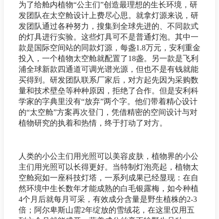
为了给舱内植物“公主们”创造最理想的生长环境，研
发团队在太空舱设计上费尽心思。就拿灯源来说，研
发团队通过各种努力，搜集到全球先进的、不同款式
的灯具进行实验。这些灯具可不是普通灯泡。其中一
款是国际空间站的同款灯源，每盏1.8万元，安利重金
投入，一个植物太空舱就配置了18盏。另一款是飞利
浦全球新款四通道可调光谱光源，但也不是有钱就能
买得到。研发团队联系厂家后，对方起先因为采购数
量和技术壁垒等种种原因，拒绝了合作。但是安利科
学家的字典里没有“放弃”两个字。他们带着精心设计
的“太空舱”方案再次登门，凭借精密的空间设计与对
植物研究的执着和热情，终于打动了对方。
人类的小公主们用光照可以美容皮肤，植物界的小公
主们用光照可以长得更好。当特制灯泡亮起，植物太
空舱宛如一座科技灯塔，一系列成果已经显现：在自
然环境中生长数年才能成熟的白毛银露梅，如今种植
4个月后就每月可采，有效成分含量是野生植株的2-3
倍；阿尔卑斯山需2年绽放的雪绒花，在这里仅用五