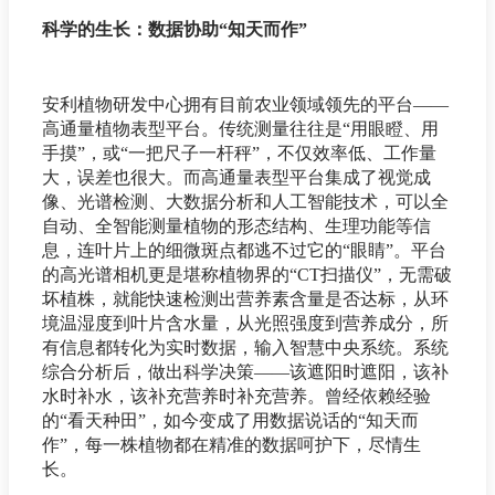
科学的生长：数据协助“知天而作”
安利植物研发中心拥有目前农业领域领先的平台——
高通量植物表型平台。传统测量往往是“用眼瞪、用
手摸”，或“一把尺子一杆秤”，不仅效率低、工作量
大，误差也很大。而高通量表型平台集成了视觉成
像、光谱检测、大数据分析和人工智能技术，可以全
自动、全智能测量植物的形态结构、生理功能等信
息，连叶片上的细微斑点都逃不过它的“眼睛”。平台
的高光谱相机更是堪称植物界的“CT扫描仪”，无需破
坏植株，就能快速检测出营养素含量是否达标，从环
境温湿度到叶片含水量，从光照强度到营养成分，所
有信息都转化为实时数据，输入智慧中央系统。系统
综合分析后，做出科学决策——该遮阳时遮阳，该补
水时补水，该补充营养时补充营养。曾经依赖经验
的“看天种田”，如今变成了用数据说话的“知天而
作”，每一株植物都在精准的数据呵护下，尽情生
长。