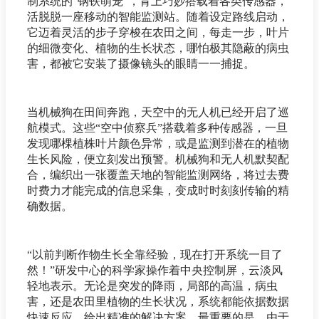
制系统的“钢铁萌宠”，背上巧妙搭载着各类传感器，
活脱脱一座移动的智能监测站。随着设定路线启动，
它迈着灵活的步子穿梭在农田之间，每走一步，叶片
的细微变化、植物的生长状态，哪怕极其隐蔽的病虫
害，都被它安装了摄像镜头的眼睛一一捕捉。
当机械狗在田间奔跑，天空中的无人机已经开启了巡
航模式。这些“空中侦察兵”搭载着多种传感器，一旦
发现哪棵植株叶片颜色异常，或是监测到潜在的植物
生长风险，便立刻发出预警。机械狗和无人机默契配
合，编织出一张覆盖天地的智能监测网络，将过去费
时费力才能完成的信息采集，变成时时刻刻传输的精
确数据。
“以前判断作物生长全靠经验，现在打开系统一目了
然！”研发中心的科学家操作着中央控制屏，云淡风
轻地表示。无论是突发的降雨，局部的高温，病虫
害，还是农田里植物的生长状况，系统都能依据数据
快速反应，给出精准的解决方案。最重要的是，由于