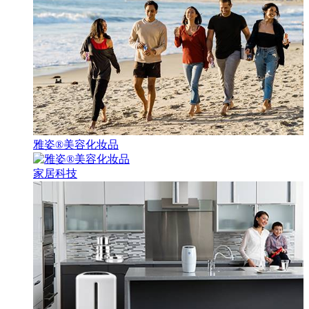
雅姿®美容化妆品
家居科技