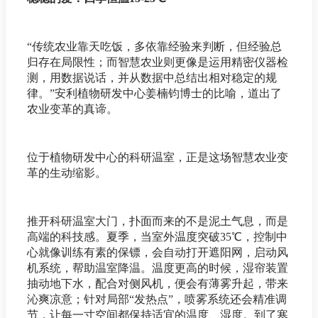
“传统农业靠天吃饭，多依靠经验来判断，但经验总
归存在局限性；而智慧农业则更像是运用精密仪器检
测，用数据说话，并从数据中总结出相对稳定的规
律。”安利植物研发中心姜楠钧博士的比喻，道出了
农业变革的真谛。
位于植物研发中心的科研温室，正是这场智慧农业变
革的生动缩影。
推开科研温室大门，扑面而来的不是泥土气息，而是
高端的科技感。夏季，当室外温度突破35℃，控制中
心就像训练有素的保镖，会自动打开遮阳网，启动风
机系统，帮助温室降温。温度更高的时候，湿帘装置
抽动地下水，配合对侧风机，便会有薄雾升起，带来
沁爽凉意；针对局部“发热点”，喷雾系统还会精准调
节，让每一寸空间都保持适宜的温度、湿度。到了寒