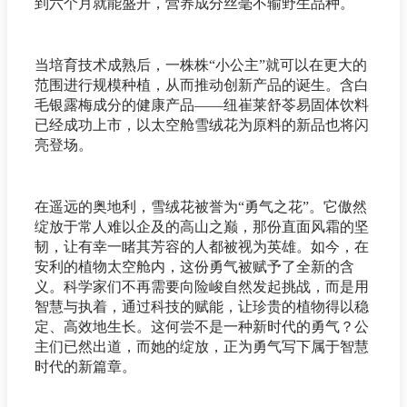
到六个月就能盛开，营养成分丝毫不输野生品种。
当培育技术成熟后，一株株“小公主”就可以在更大的
范围进行规模种植，从而推动创新产品的诞生。含白
毛银露梅成分的健康产品——纽崔莱舒苓易固体饮料
已经成功上市，以太空舱雪绒花为原料的新品也将闪
亮登场。
在遥远的奥地利，雪绒花被誉为“勇气之花”。它傲然
绽放于常人难以企及的高山之巅，那份直面风霜的坚
韧，让有幸一睹其芳容的人都被视为英雄。如今，在
安利的植物太空舱内，这份勇气被赋予了全新的含
义。科学家们不再需要向险峻自然发起挑战，而是用
智慧与执着，通过科技的赋能，让珍贵的植物得以稳
定、高效地生长。这何尝不是一种新时代的勇气？公
主们已然出道，而她的绽放，正为勇气写下属于智慧
时代的新篇章。