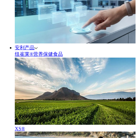
安利产品
纽崔莱®营养保健食品
XS®