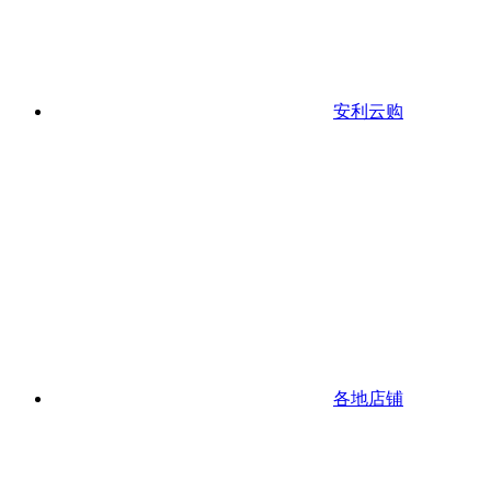
安利云购
各地店铺