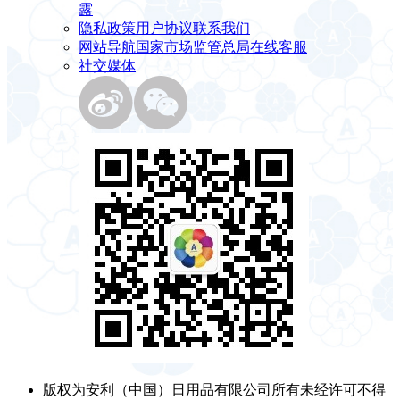
露
隐私政策
用户协议
联系我们
网站导航
国家市场监管总局
在线客服
社交媒体
版权为安利（中国）日用品有限公司所有未经许可不得