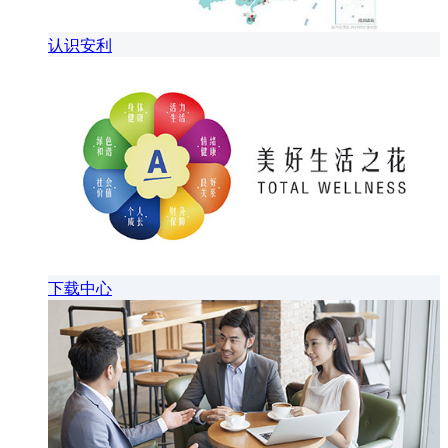
认识安利
下载中心