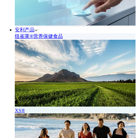
安利产品
纽崔莱®营养保健食品
XS®