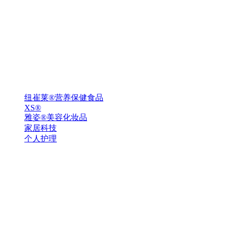
纽崔莱®营养保健食品
XS®
雅姿®美容化妆品
家居科技
个人护理