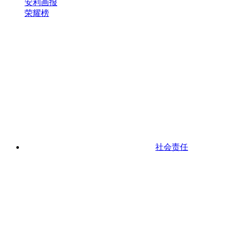
安利画报
荣耀榜
社会责任