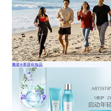
雅姿®美容化妆品