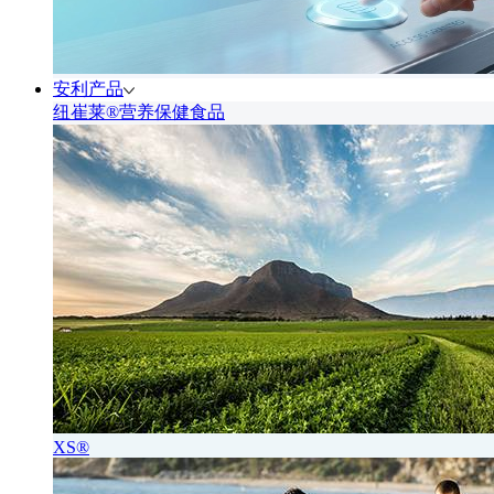
安利产品
纽崔莱®营养保健食品
XS®