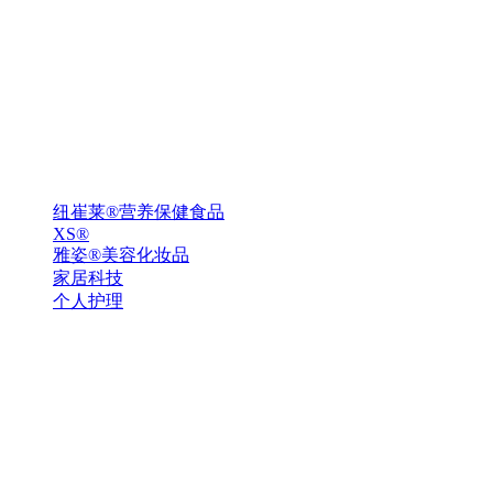
纽崔莱®营养保健食品
XS®
雅姿®美容化妆品
家居科技
个人护理