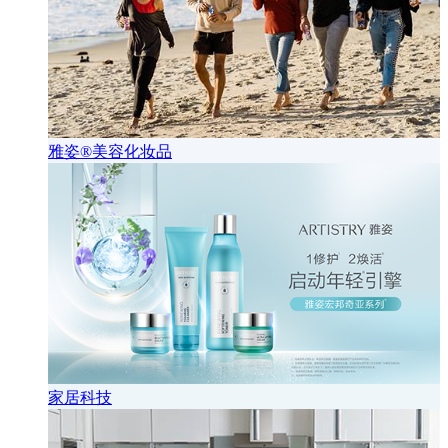
雅姿®美容化妆品
家居科技