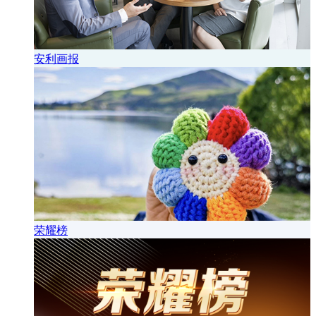
安利画报
荣耀榜