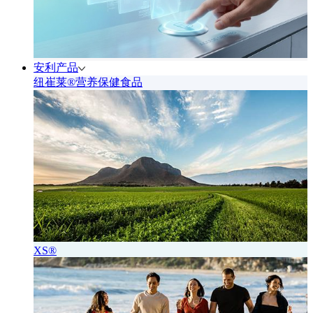
安利产品
纽崔莱®营养保健食品
XS®