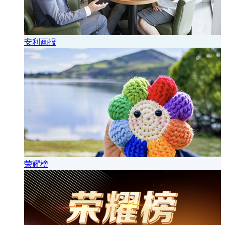
安利画报
荣耀榜