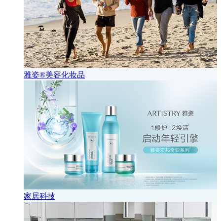
雅姿®美容化妆品
家居科技