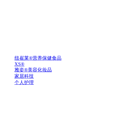
纽崔莱®营养保健食品
XS®
雅姿®美容化妆品
家居科技
个人护理