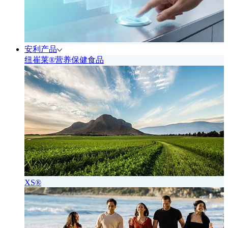
安利产品
纽崔莱®营养保健食品
XS®