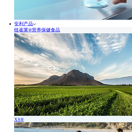
安利产品
纽崔莱®营养保健食品
XS®