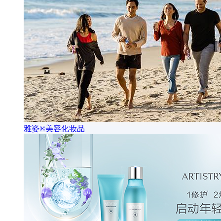
雅姿®美容化妆品