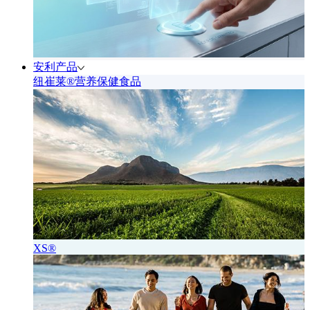
安利产品
纽崔莱®营养保健食品
XS®