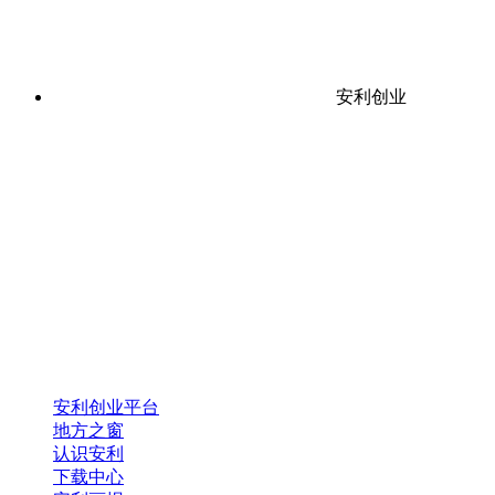
安利创业
安利创业平台
地方之窗
认识安利
下载中心