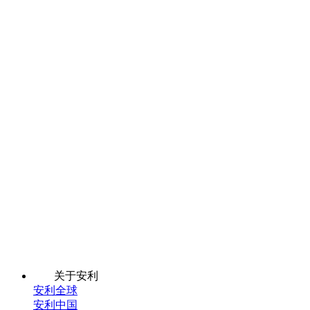
关于安利
安利全球
安利中国