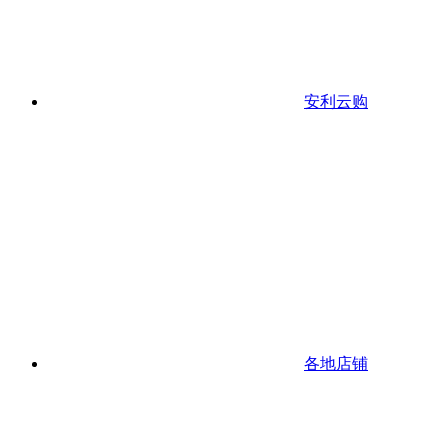
安利云购
各地店铺