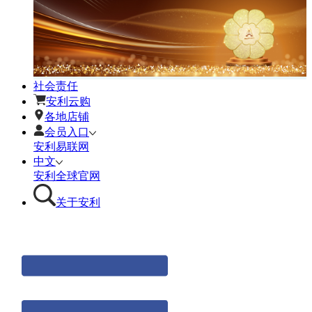
社会责任
安利云购
各地店铺
会员入口
安利易联网
中文
安利全球官网
关于安利