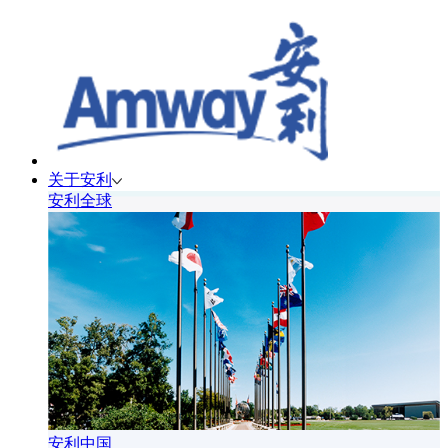
关于安利
安利全球
安利中国