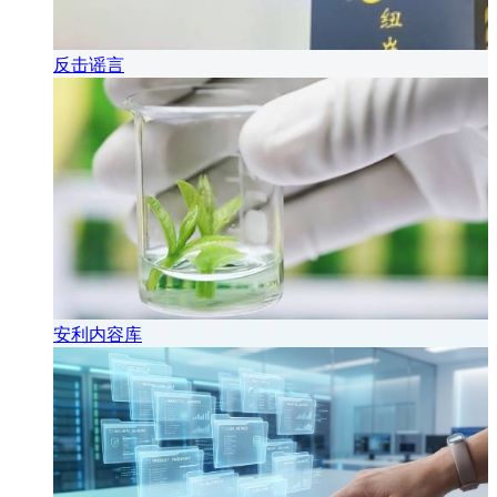
反击谣言
安利内容库