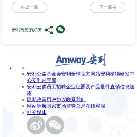
上一篇
下一篇
安利给您的好友
安利公益基金会
安利全球官方网站
安利植物研发中
心
安利内容库
安利云购
员工招聘
企业证照及产品批件
直销信息披
露
隐私政策
用户协议
联系我们
网站导航
国家市场监管总局
在线客服
社交媒体