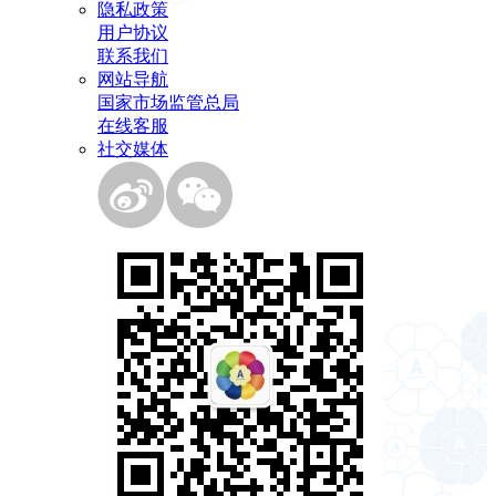
隐私政策
用户协议
联系我们
网站导航
国家市场监管总局
在线客服
社交媒体