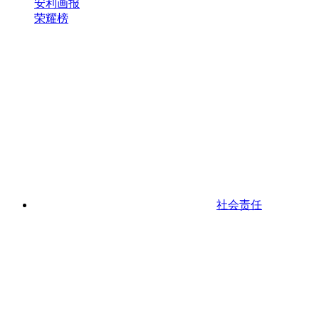
安利画报
荣耀榜
社会责任