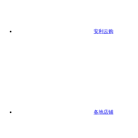
安利云购
各地店铺