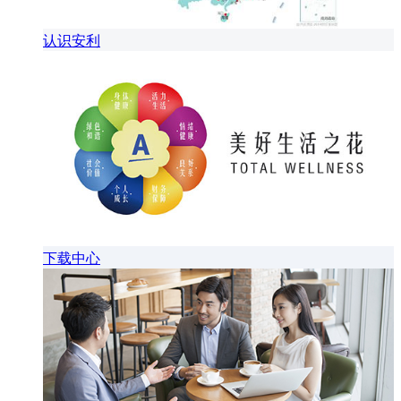
认识安利
下载中心