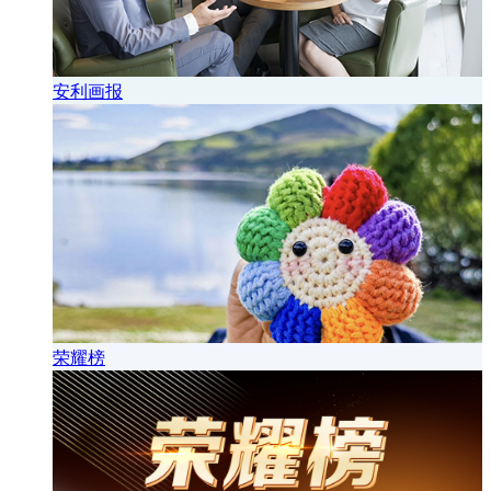
安利画报
荣耀榜