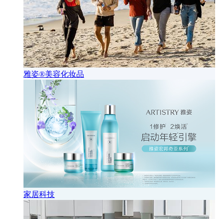
雅姿®美容化妆品
家居科技