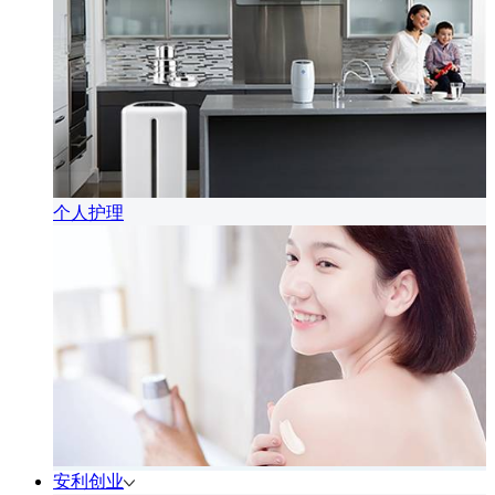
个人护理
安利创业