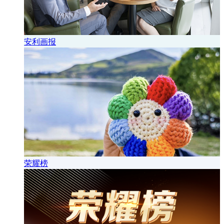
安利画报
荣耀榜