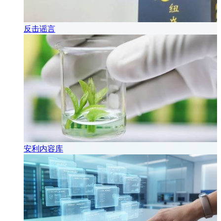
反击谣言
安利内容库