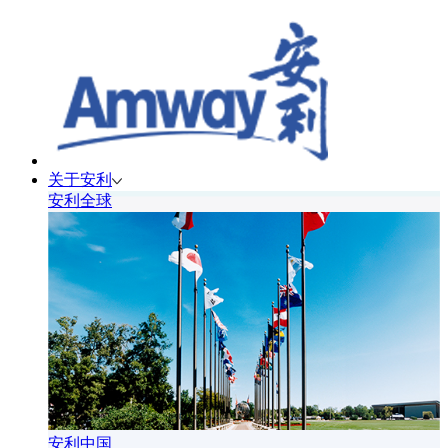
关于安利
安利全球
安利中国