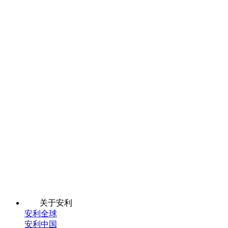
关于安利
安利全球
安利中国