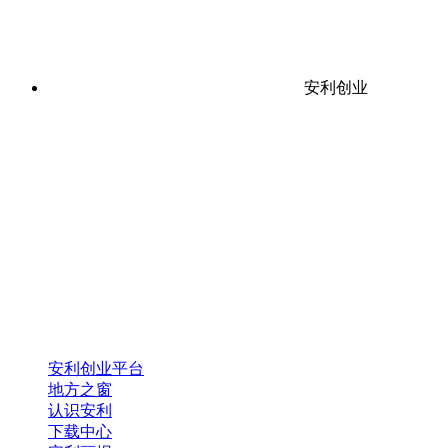
安利创业
安利创业平台
地方之窗
认识安利
下载中心