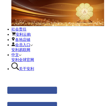
社会责任
安利云购
各地店铺
会员入口
安利易联网
中文
安利全球官网
关于安利