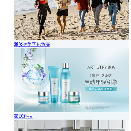
雅姿®美容化妆品
家居科技