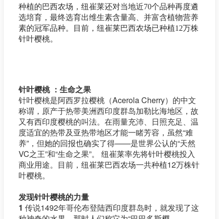
种植的巴西农场，纽崔莱还对当地近70个品种再度遴
选培育，最终选育出维生素含量高、并富含植物营养
素的冠军品种。目前，纽崔莱巴西农场已种植12万株
针叶樱桃。
针叶樱桃 ：生命之果
针叶樱桃是阿西罗拉樱桃（Acerola Cherry）的中文
称谓，原产于热带美洲西印度群岛加勒比海地区，故
又有西印度樱桃的叫法。在雨量充沛、日照充足、温
度适宜的热带及亚热带地区才能一睹芳容，虽然“难
养”，但她的回报也确实了得——是世界公认的“天然
VC之王”和“生命之果”。 纽崔莱率先将针叶樱桃投入
商业用途。目前，纽崔莱巴西农场一共种植12万株针
叶樱桃。
发现针叶樱桃的力量
1
传说1492年哥伦布登陆西印度群岛时，就发现了这
种神奇的水果。那时人们称它为“巴巴多斯樱