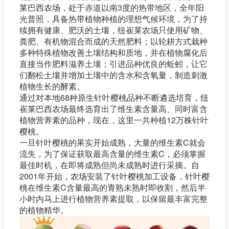
莱巴西农场，处于赤道以南3度的热带地区，全年阳
光普照，具备热带植物种植的理想气候环境，为了持
续拥有健康、肥沃的土壤，纽崔莱农场只使用矿物、
粪肥、有机物混合而成的天然肥料；以轮耕方式栽种
多种特殊植物改善土壤结构和质地，并在植物腐化后
直接当作肥料滋养土壤；引进品种优良的蚯蚓，让它
们翻松土壤并增加土壤中的含水和含氧量，制造刺激
植物生长的酵素。
通过对本地68种原生针叶樱桃品种不断遴选培育，纽
崔莱巴西农场最终选育出了维生素含量高、同时富含
植物营养素的品种，现在，这里一共种植12万株针叶
樱桃。
一旦针叶樱桃的果实开始成熟，大量的维生素C就会
流失，为了保证获取最高含量的维生素C，必须掌握
最佳时机，在即将成熟但尚未成熟时进行采摘。自
2001年开始，农场安装了针叶樱桃加工设备，针叶樱
桃在维生素C含量最高的青熟未熟时即收割，然后半
小时内马上进行植物营养素提取，以保留最丰富完整
的植物精华。