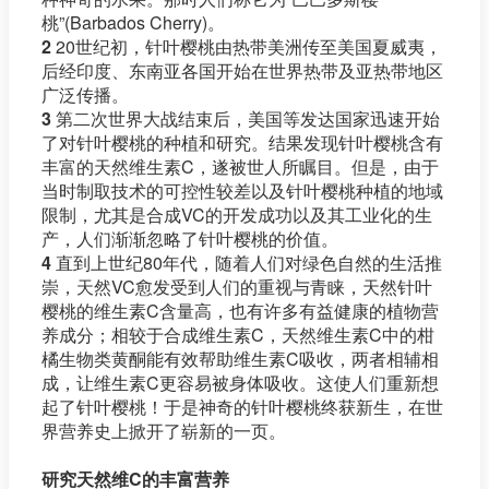
桃”(Barbados Cherry)。
2
20世纪初，针叶樱桃由热带美洲传至美国夏威夷，
后经印度、东南亚各国开始在世界热带及亚热带地区
广泛传播。
3
第二次世界大战结束后，美国等发达国家迅速开始
了对针叶樱桃的种植和研究。结果发现针叶樱桃含有
丰富的天然维生素C，遂被世人所瞩目。但是，由于
当时制取技术的可控性较差以及针叶樱桃种植的地域
限制，尤其是合成VC的开发成功以及其工业化的生
产，人们渐渐忽略了针叶樱桃的价值。
4
直到上世纪80年代，随着人们对绿色自然的生活推
崇，天然VC愈发受到人们的重视与青睐，天然针叶
樱桃的维生素C含量高，也有许多有益健康的植物营
养成分；相较于合成维生素C，天然维生素C中的柑
橘生物类黄酮能有效帮助维生素C吸收，两者相辅相
成，让维生素C更容易被身体吸收。这使人们重新想
起了针叶樱桃！于是神奇的针叶樱桃终获新生，在世
界营养史上掀开了崭新的一页。
研究天然维C的丰富营养