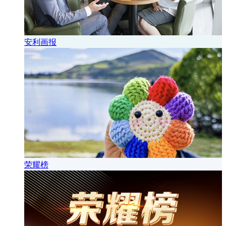
安利画报
荣耀榜