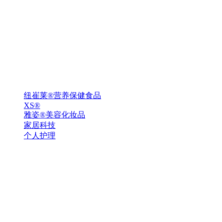
纽崔莱®营养保健食品
XS®
雅姿®美容化妆品
家居科技
个人护理