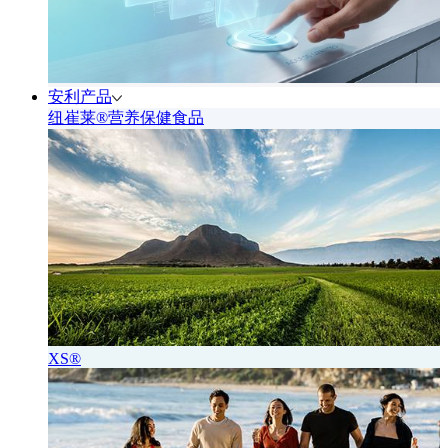
安利产品
纽崔莱®营养保健食品
XS®