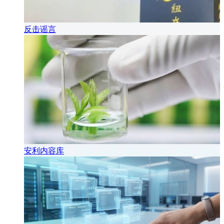
反击谣言
安利内容库