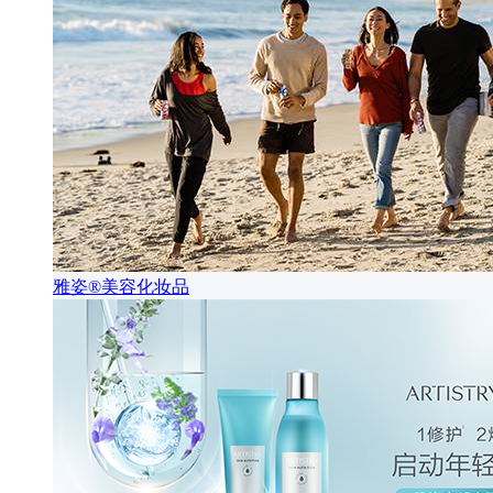
雅姿®美容化妆品