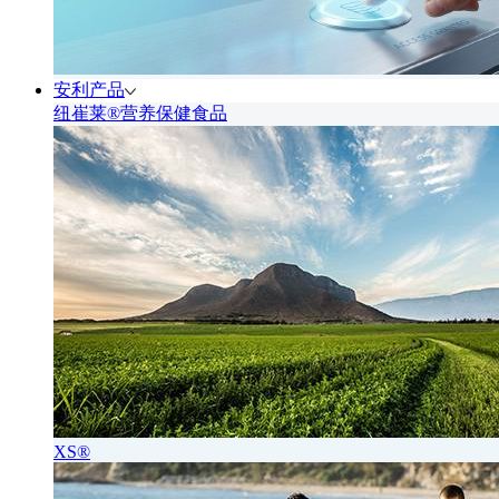
安利产品
纽崔莱®营养保健食品
XS®