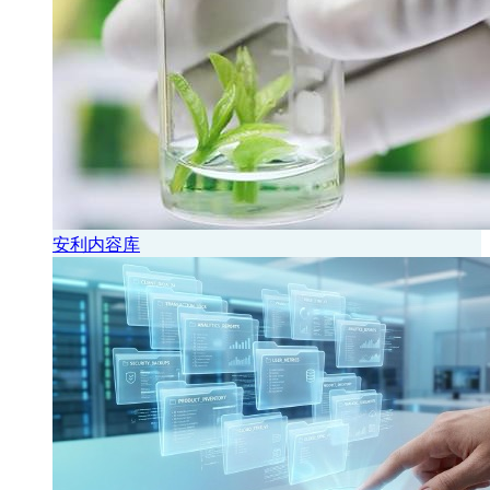
安利内容库