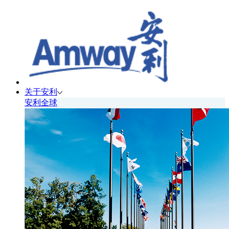
关于安利
安利全球