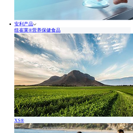
安利产品
纽崔莱®营养保健食品
XS®