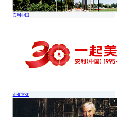
安利中国
企业文化