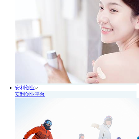
安利创业
安利创业平台