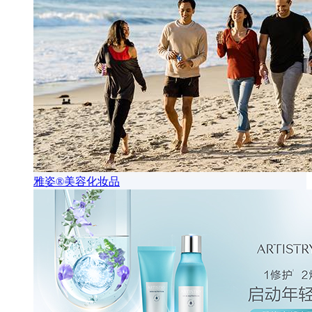
雅姿®美容化妆品