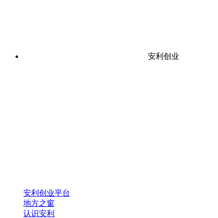
安利创业
安利创业平台
地方之窗
认识安利