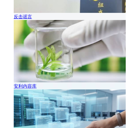
反击谣言
安利内容库