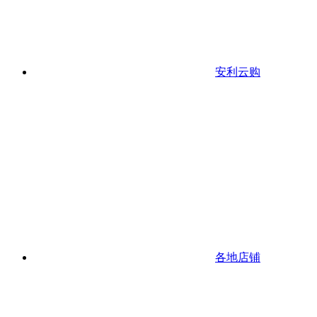
安利云购
各地店铺