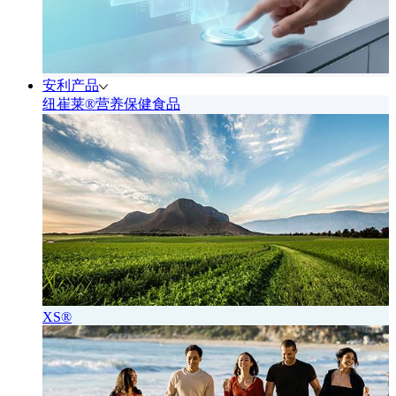
安利产品
纽崔莱®营养保健食品
XS®