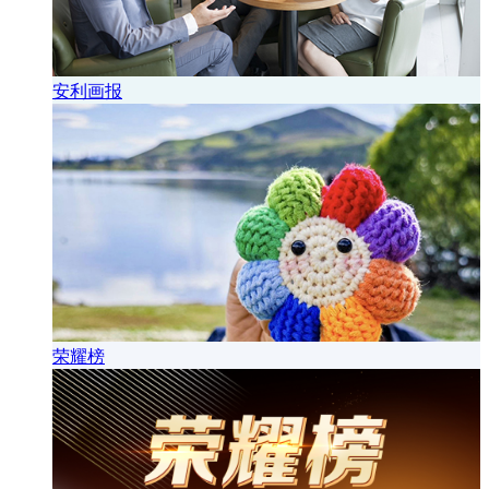
安利画报
荣耀榜