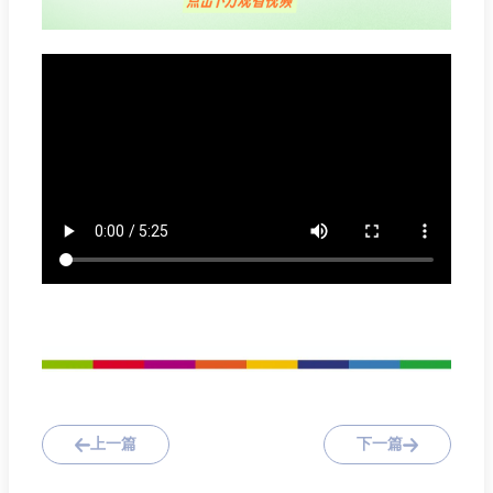
上一篇
下一篇