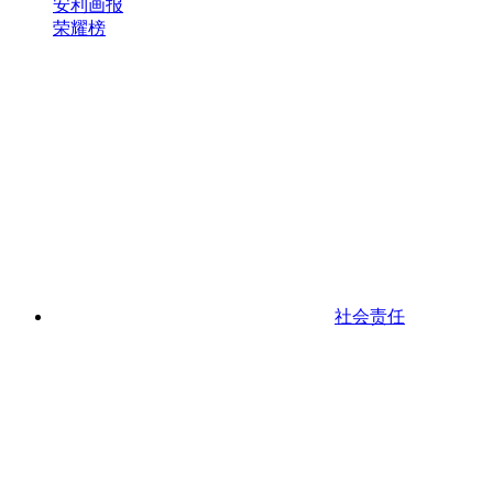
安利画报
荣耀榜
社会责任