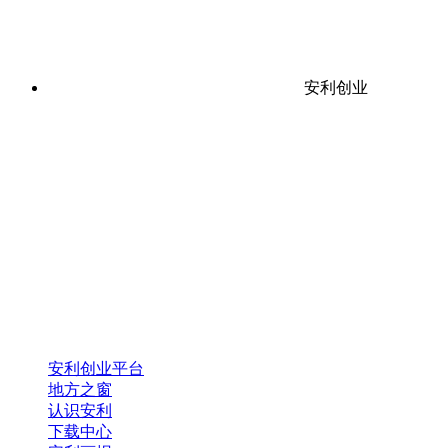
安利创业
安利创业平台
地方之窗
认识安利
下载中心