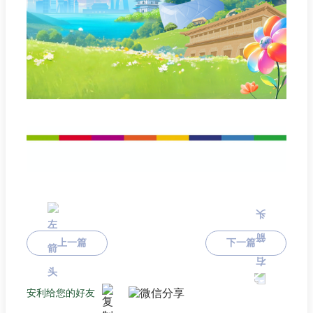
上一篇
下一篇
安利给您的好友