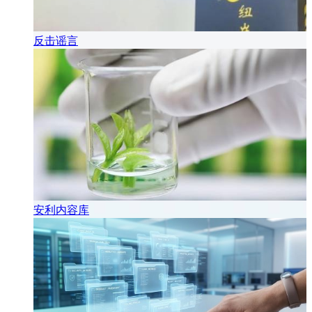
反击谣言
安利内容库