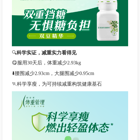
🔍
科学实证，减重实力看得见
😋服用30天后，体重减少2.93kg
⬇️腰围减少2.93cm，大腿围减少0.95cm
🏃科学享瘦，为可持续减重构筑健康基石