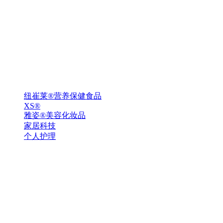
纽崔莱®营养保健食品
XS®
雅姿®美容化妆品
家居科技
个人护理