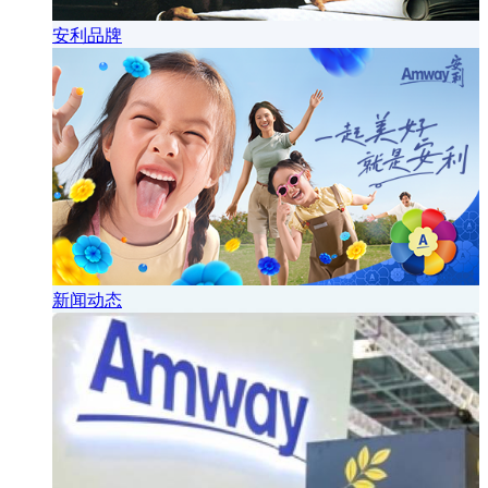
安利品牌
新闻动态