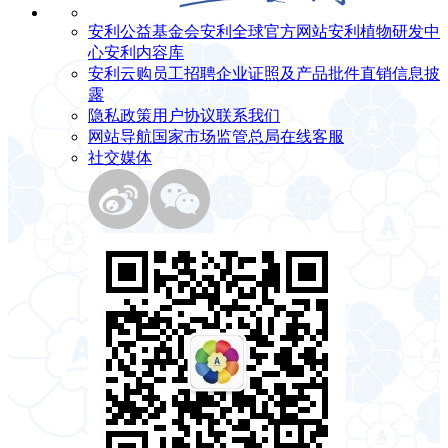
安利公益基金会
安利全球官方网站
安利植物研发中
心
安利内容库
安利云购
员工招聘
企业证照及产品批件
直销信息披
露
隐私政策
用户协议
联系我们
网站导航
国家市场监管总局
在线客服
社交媒体