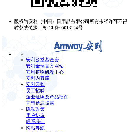
版权为安利（中国）日用品有限公司所有未经许可不得
转载或链接，粤ICP备05013154号
安利公益基金会
安利全球官方网站
安利植物研发中心
安利内容库
安利云购
员工招聘
企业证照及产品批件
直销信息披露
隐私政策
用户协议
联系我们
网站导航