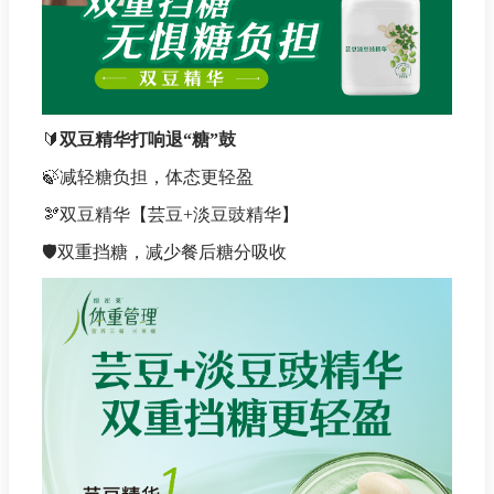
🔰
双豆精华打响退“糖”鼓
🍃减轻糖负担，体态更轻盈
🫘双豆精华【芸豆+淡豆豉精华】
🛡️双重挡糖，减少餐后糖分吸收