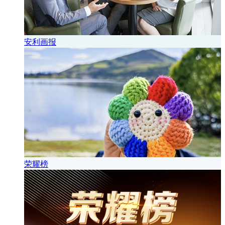
安利画报
荣耀榜