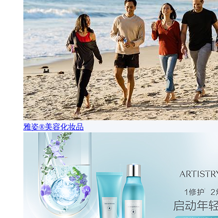
雅姿®美容化妆品