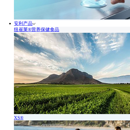
安利产品
纽崔莱®营养保健食品
XS®