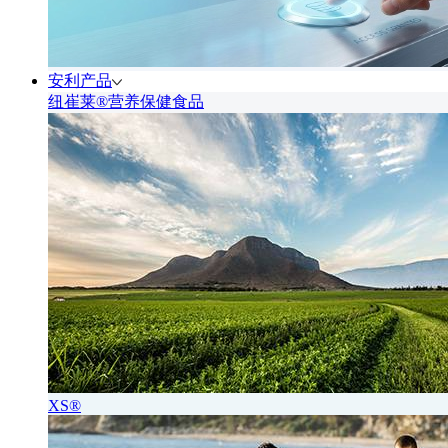
安利产品
纽崔莱®营养保健食品
XS®