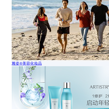
雅姿®美容化妆品