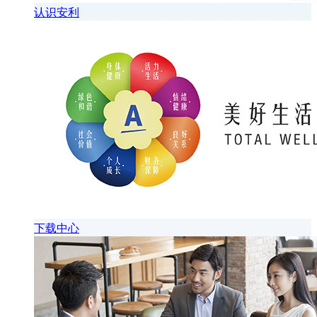
认识安利
下载中心