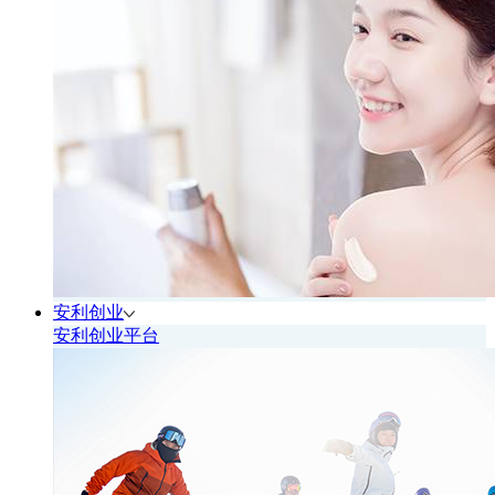
安利创业
安利创业平台