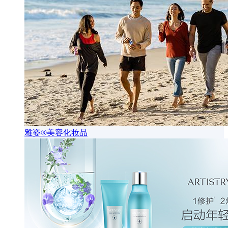
雅姿®美容化妆品