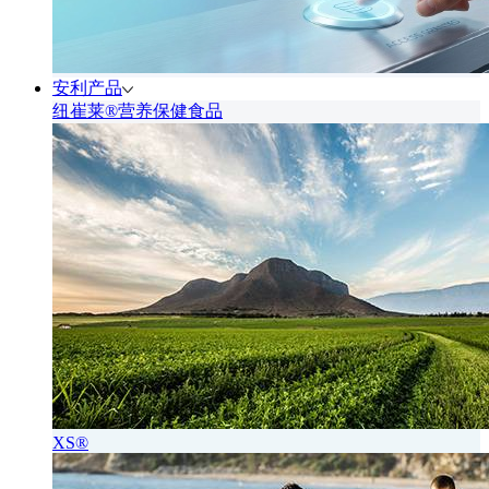
安利产品
纽崔莱®营养保健食品
XS®