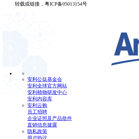
转载或链接，粤ICP备05013154号
安利公益基金会
安利全球官方网站
安利植物研发中心
安利内容库
安利云购
员工招聘
企业证照及产品批件
直销信息披露
隐私政策
用户协议