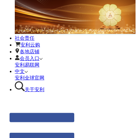
社会责任
安利云购
各地店铺
会员入口
安利易联网
中文
安利全球官网
关于安利