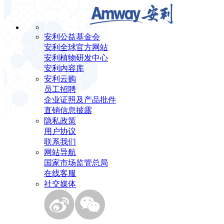
安利公益基金会
安利全球官方网站
安利植物研发中心
安利内容库
安利云购
员工招聘
企业证照及产品批件
直销信息披露
隐私政策
用户协议
联系我们
网站导航
国家市场监管总局
在线客服
社交媒体