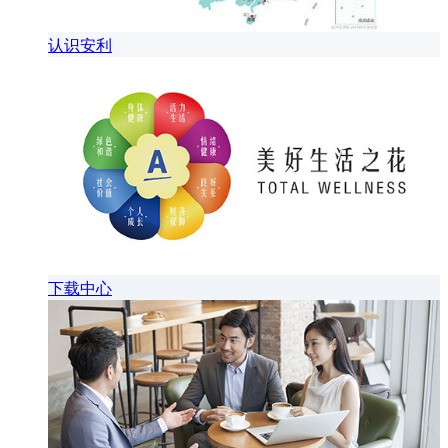
认识安利
下载中心