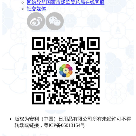
网站导航
国家市场监管总局
在线客服
社交媒体
版权为安利（中国）日用品有限公司所有未经许可不得
转载或链接，粤ICP备05013154号