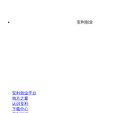
安利创业
安利创业平台
地方之窗
认识安利
下载中心