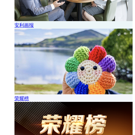
安利画报
荣耀榜