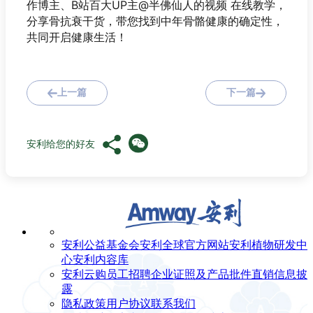
作博主、B站百大UP主@半佛仙人的视频 在线教学，
分享骨抗衰干货，带您找到中年骨骼健康的确定性，
共同开启健康生活！
上一篇
下一篇
安利给您的好友
安利公益基金会
安利全球官方网站
安利植物研发中
心
安利内容库
安利云购
员工招聘
企业证照及产品批件
直销信息披
露
隐私政策
用户协议
联系我们