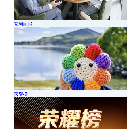
安利画报
荣耀榜