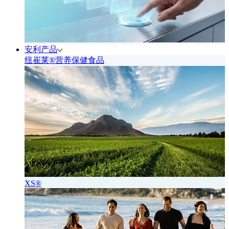
安利产品
纽崔莱®营养保健食品
XS®