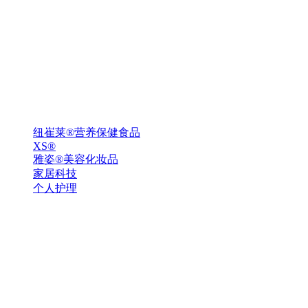
纽崔莱®营养保健食品
XS®
雅姿®美容化妆品
家居科技
个人护理