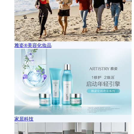
雅姿®美容化妆品
家居科技