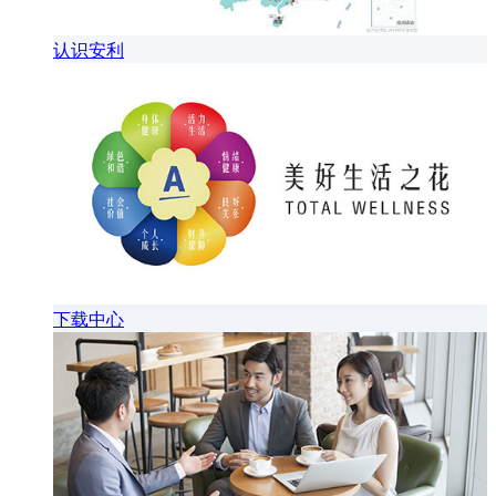
认识安利
下载中心