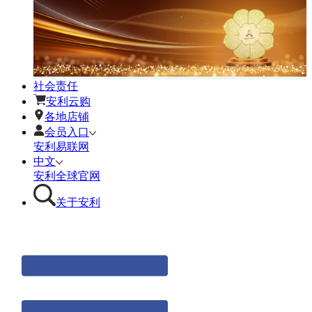
社会责任
安利云购
各地店铺
会员入口
安利易联网
中文
安利全球官网
关于安利