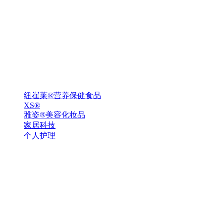
纽崔莱®营养保健食品
XS®
雅姿®美容化妆品
家居科技
个人护理