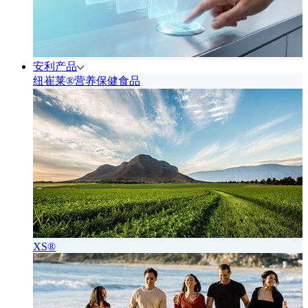
安利产品
纽崔莱®营养保健食品
XS®