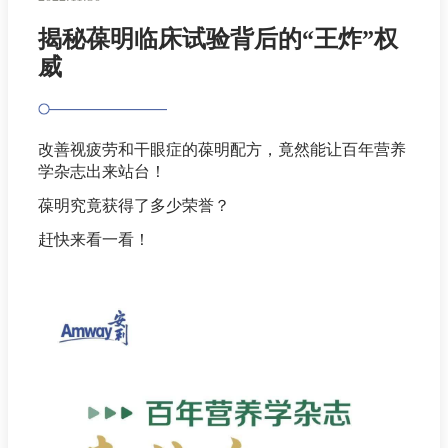
揭秘葆明临床试验背后的“王炸”权
威
改善视疲劳和干眼症的葆明配方，竟然能让百年营养
学杂志出来站台！
葆明究竟获得了多少荣誉？
赶快来看一看！