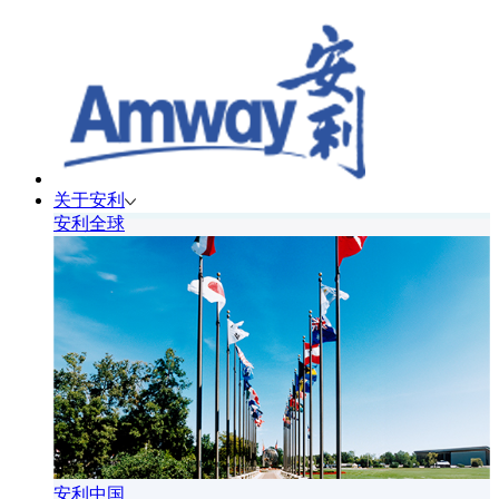
关于安利
安利全球
安利中国