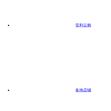
安利云购
各地店铺