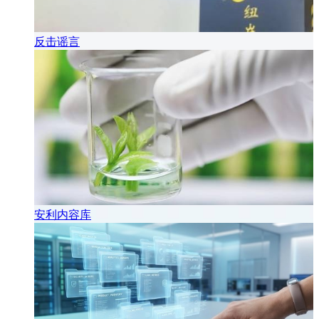
反击谣言
安利内容库