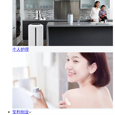
个人护理
安利创业