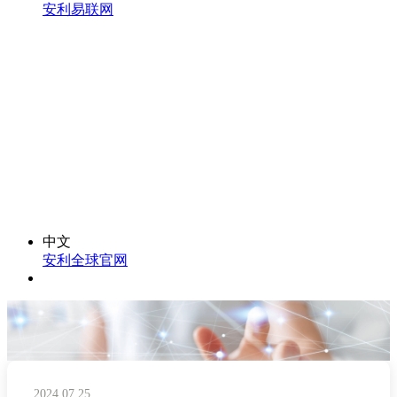
安利易联网
中文
安利全球官网
2024.07.25