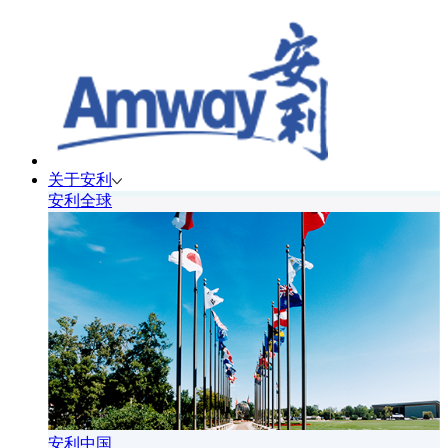
关于安利
安利全球
安利中国