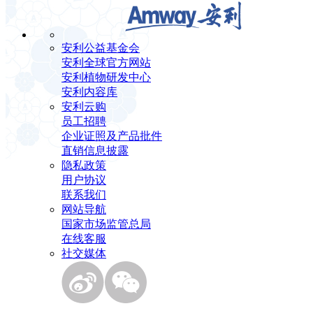
安利公益基金会
安利全球官方网站
安利植物研发中心
安利内容库
安利云购
员工招聘
企业证照及产品批件
直销信息披露
隐私政策
用户协议
联系我们
网站导航
国家市场监管总局
在线客服
社交媒体