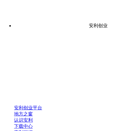
安利创业
安利创业平台
地方之窗
认识安利
下载中心