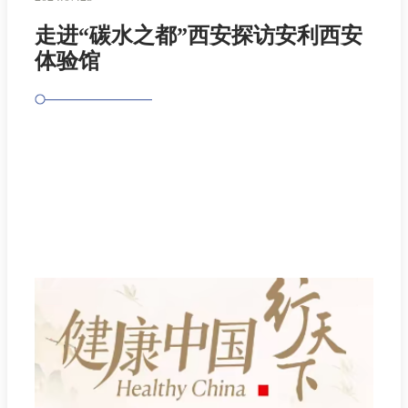
走进“碳水之都”西安探访安利西安
体验馆