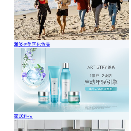
雅姿®美容化妆品
家居科技