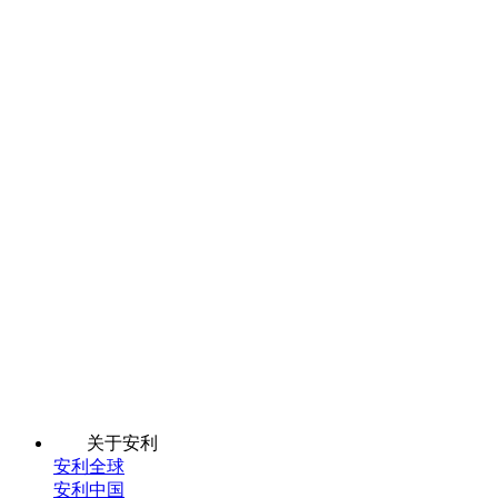
关于安利
安利全球
安利中国