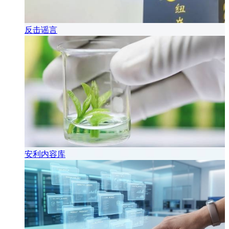
反击谣言
安利内容库