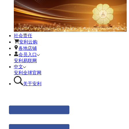
社会责任
安利云购
各地店铺
会员入口
安利易联网
中文
安利全球官网
关于安利