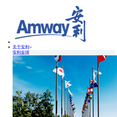
关于安利
安利全球