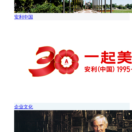
安利中国
企业文化