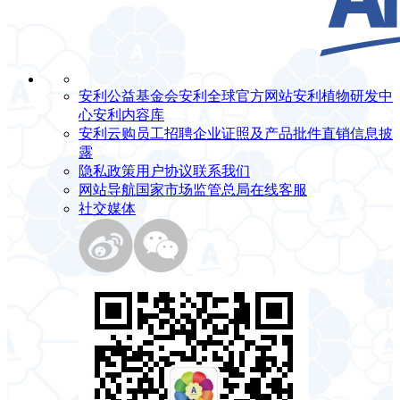
安利公益基金会
安利全球官方网站
安利植物研发中
心
安利内容库
安利云购
员工招聘
企业证照及产品批件
直销信息披
露
隐私政策
用户协议
联系我们
网站导航
国家市场监管总局
在线客服
社交媒体