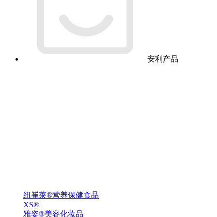
安利产品
纽崔莱®营养保健食品
XS®
雅姿®美容化妆品