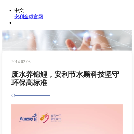
中文
安利全球官网
2014.02.06
废水养锦鲤，安利节水黑科技坚守
环保高标准