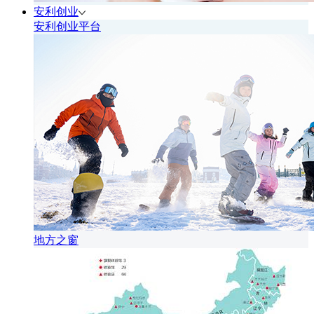
安利创业
安利创业平台
地方之窗