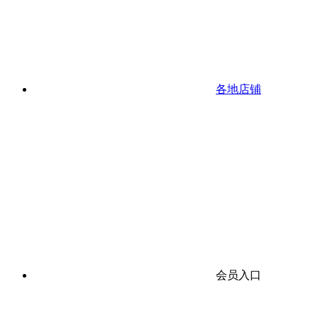
各地店铺
会员入口