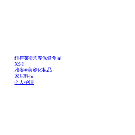
纽崔莱®营养保健食品
XS®
雅姿®美容化妆品
家居科技
个人护理