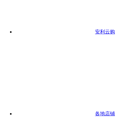
安利云购
各地店铺