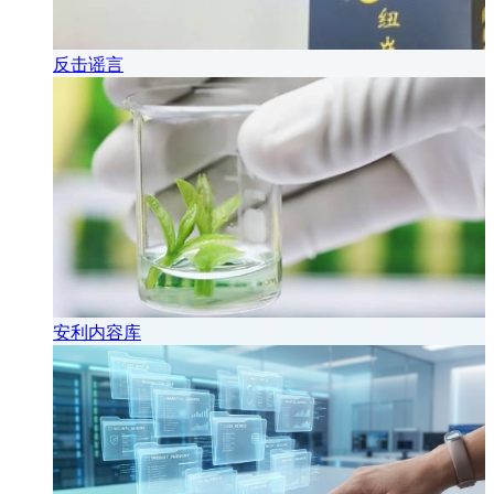
反击谣言
安利内容库