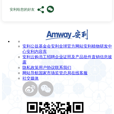
安利给您的好友
安利公益基金会
安利全球官方网站
安利植物研发中
心
安利内容库
安利云购
员工招聘
企业证照及产品批件
直销信息披
露
隐私政策
用户协议
联系我们
网站导航
国家市场监管总局
在线客服
社交媒体