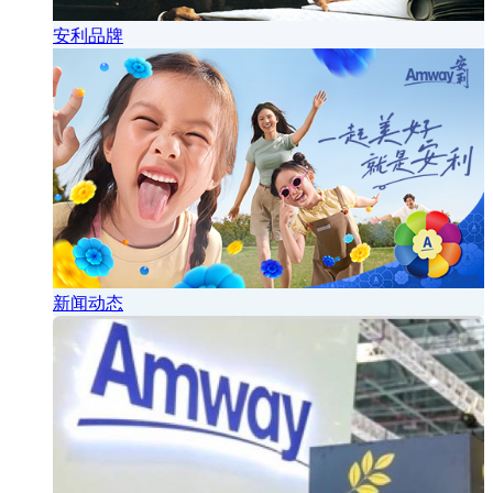
安利品牌
新闻动态