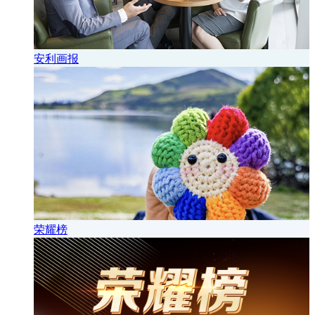
安利画报
荣耀榜