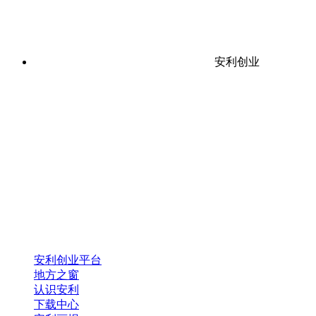
安利创业
安利创业平台
地方之窗
认识安利
下载中心