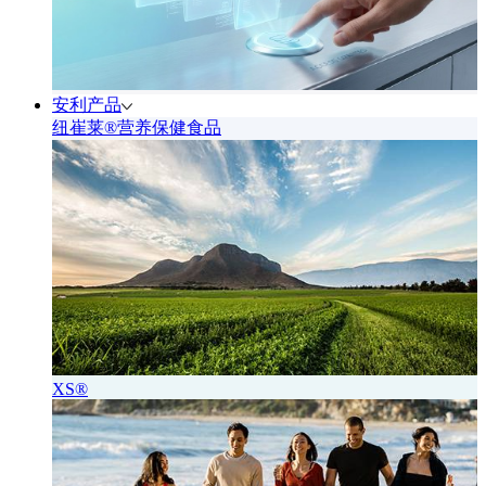
安利产品
纽崔莱®营养保健食品
XS®