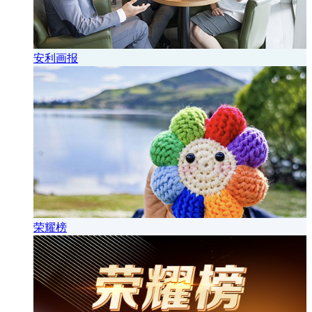
安利画报
荣耀榜