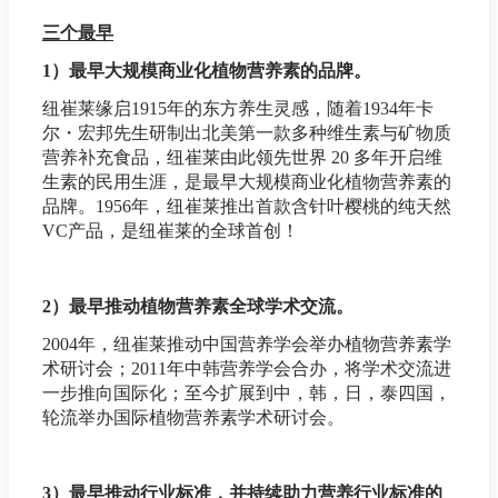
三个最早
1）最早大规模商业化植物营养素的品牌。
纽崔莱缘启1915年的东方养生灵感，随着1934年卡
尔・宏邦先生研制出北美第一款多种维生素与矿物质
营养补充食品，纽崔莱由此领先世界 20 多年开启维
生素的民用生涯，是最早大规模商业化植物营养素的
品牌。1956年，纽崔莱推出首款含针叶樱桃的纯天然
VC产品，是纽崔莱的全球首创！
2）最早推动植物营养素全球学术交流。
2004年，纽崔莱推动中国营养学会举办植物营养素学
术研讨会；2011年中韩营养学会合办，将学术交流进
一步推向国际化；至今扩展到中，韩，日，泰四国，
轮流举办国际植物营养素学术研讨会。
3）最早推动行业标准，并持续助力营养行业标准的