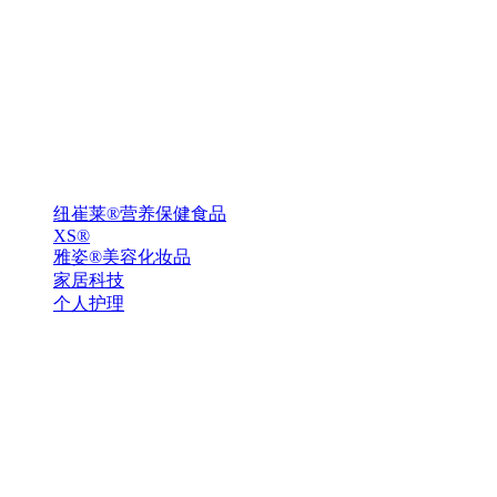
纽崔莱®营养保健食品
XS®
雅姿®美容化妆品
家居科技
个人护理