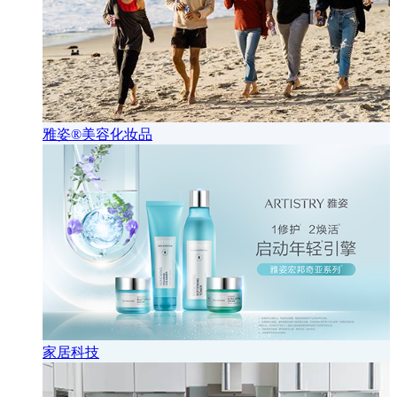
雅姿®美容化妆品
家居科技