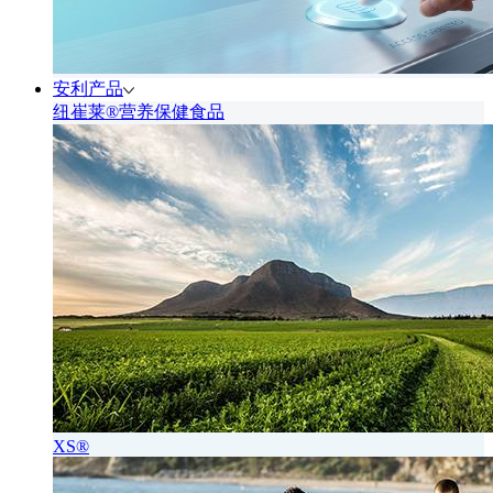
安利产品
纽崔莱®营养保健食品
XS®