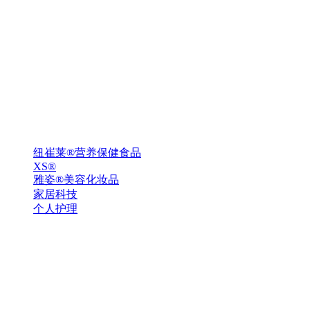
纽崔莱®营养保健食品
XS®
雅姿®美容化妆品
家居科技
个人护理