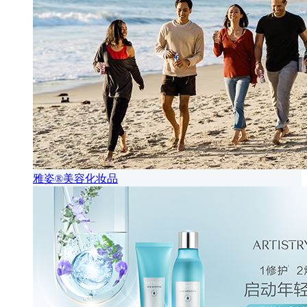
雅姿®美容化妆品