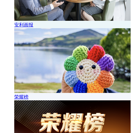
安利画报
荣耀榜