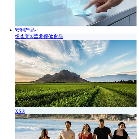
安利产品
纽崔莱®营养保健食品
XS®