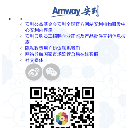
安利公益基金会
安利全球官方网站
安利植物研发中
心
安利内容库
安利云购
员工招聘
企业证照及产品批件
直销信息披
露
隐私政策
用户协议
联系我们
网站导航
国家市场监管总局
在线客服
社交媒体