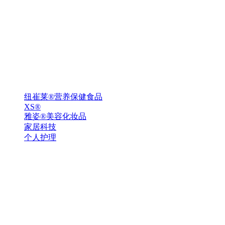
纽崔莱®营养保健食品
XS®
雅姿®美容化妆品
家居科技
个人护理