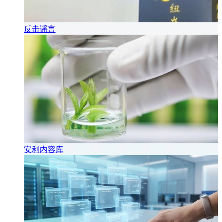
反击谣言
安利内容库