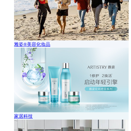
雅姿®美容化妆品
家居科技