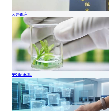
反击谣言
安利内容库