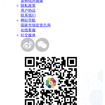
直销信息披露
隐私政策
用户协议
联系我们
网站导航
国家市场监管总局
在线客服
社交媒体