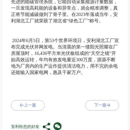
先进的能碳管理系统，它能自动采集能源计量数据，
一旦发现高耗能的设备和异常点，就会精准调整，真
正将节能减碳做到了骨子里。在2023年落成当年，安
利湖北工厂就荣获了湖北省“绿色工厂”称号。
2024年6月5日，第53个世界环境日，安利湖北工厂宣
布完成光伏并网发电。当清晨的第一缕阳光照耀在厂
房屋顶时，16,436平方米光伏板组成的“天空之镜”开
始高效运转，年均有效发电量近300万度，源源不断
地为厂房内的生产运作提供清洁电力，用不完的余电
还能输入国家电网，惠及千家万户。
上一篇
下一篇
安利给您的好友