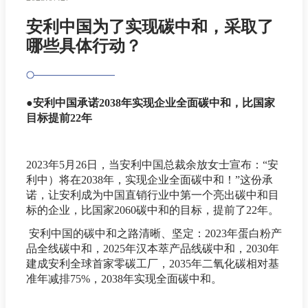
安利中国为了实现碳中和，采取了
哪些具体行动？
●安利中国承诺2038年实现企业全面碳中和，比国家
目标提前22年
2023年5月26日，当安利中国总裁余放女士宣布：“安
利中）将在2038年，实现企业全面碳中和！”这份承
诺，让安利成为中国直销行业中第一个亮出碳中和目
标的企业，比国家2060碳中和的目标，提前了22年。
安利中国的碳中和之路清晰、坚定：2023年蛋白粉产
品全线碳中和，2025年汉本萃产品线碳中和，2030年
建成安利全球首家零碳工厂，2035年二氧化碳相对基
准年减排75%，2038年实现全面碳中和。