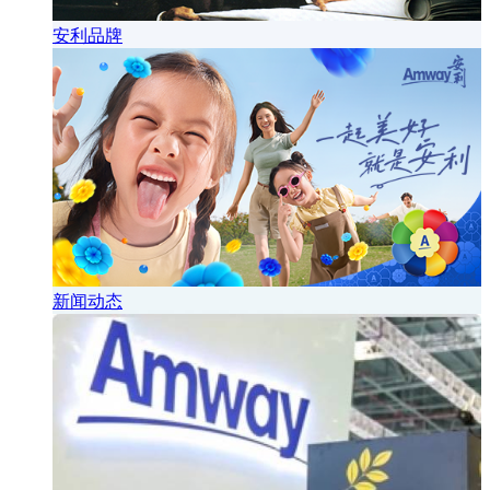
安利品牌
新闻动态