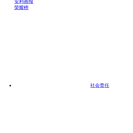
安利画报
荣耀榜
社会责任