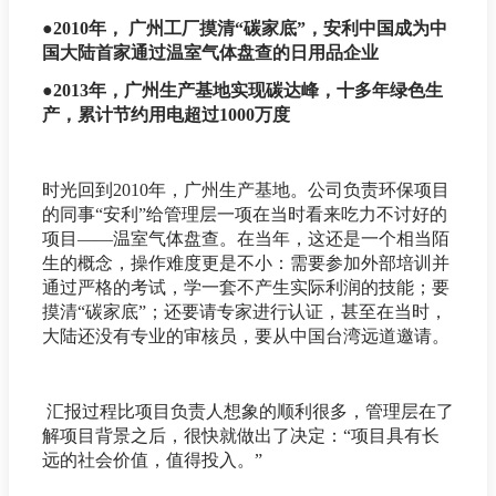
●2010年， 广州工厂摸清“碳家底”，安利中国成为中
国大陆首家通过温室气体盘查的日用品企业
●2013年，广州生产基地实现碳达峰，十多年绿色生
产，累计节约用电超过1000万度
时光回到2010年，广州生产基地。公司负责环保项目
的同事“安利”给管理层一项在当时看来吃力不讨好的
项目——温室气体盘查。在当年，这还是一个相当陌
生的概念，操作难度更是不小：需要参加外部培训并
通过严格的考试，学一套不产生实际利润的技能；要
摸清“碳家底”；还要请专家进行认证，甚至在当时，
大陆还没有专业的审核员，要从中国台湾远道邀请。
汇报过程比项目负责人想象的顺利很多，管理层在了
解项目背景之后，很快就做出了决定：“项目具有长
远的社会价值，值得投入。”