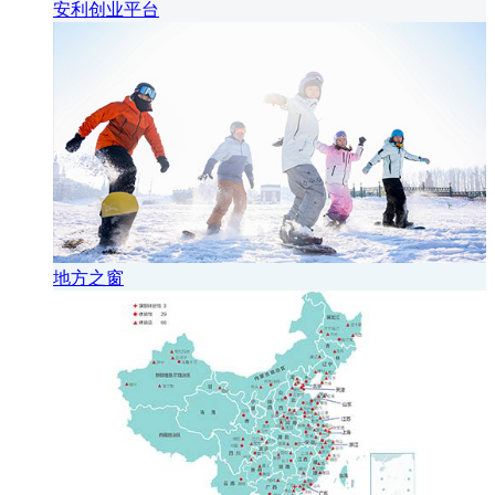
安利创业平台
地方之窗