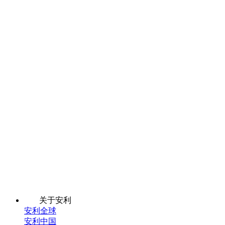
关于安利
安利全球
安利中国