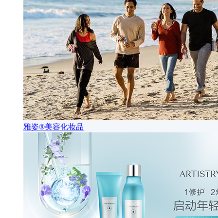
雅姿®美容化妆品