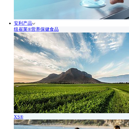
安利产品
纽崔莱®营养保健食品
XS®