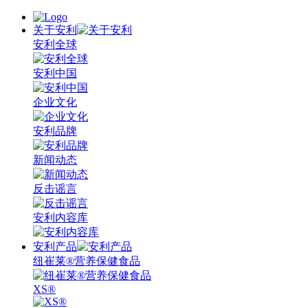
关于安利
安利全球
安利中国
企业文化
安利品牌
新闻动态
反击谣言
安利内容库
安利产品
纽崔莱®营养保健食品
XS®