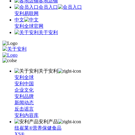
各地店铺
会员入口
安利易联网
中文
安利全球官网
关于安利
关于安利
安利全球
安利中国
企业文化
安利品牌
新闻动态
反击谣言
安利内容库
安利产品
纽崔莱®营养保健食品
XS®