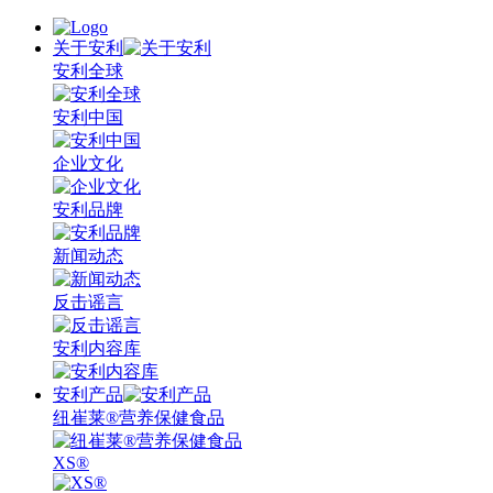
关于安利
安利全球
安利中国
企业文化
安利品牌
新闻动态
反击谣言
安利内容库
安利产品
纽崔莱®营养保健食品
XS®