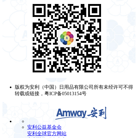
版权为安利（中国）日用品有限公司所有未经许可不得
转载或链接，粤ICP备05013154号
安利公益基金会
安利全球官方网站