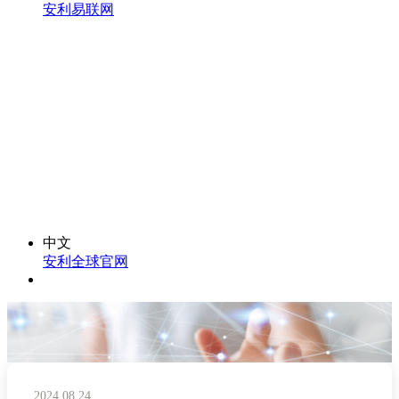
安利易联网
中文
安利全球官网
2024.08.24