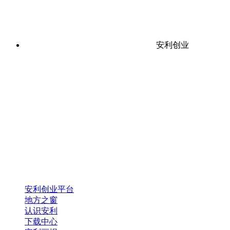
安利创业
安利创业平台
地方之窗
认识安利
下载中心