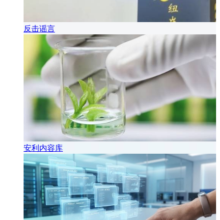
反击谣言
安利内容库