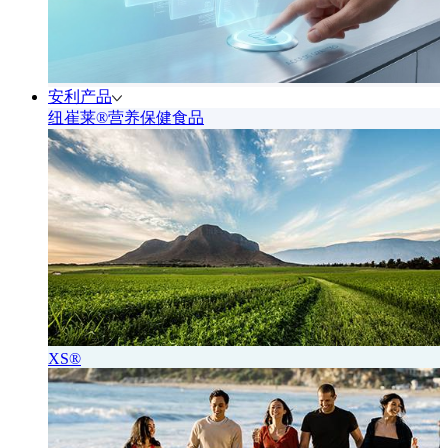
安利产品
纽崔莱®营养保健食品
XS®