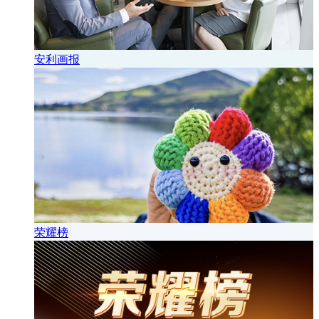
安利画报
荣耀榜