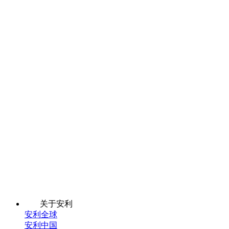
关于安利
安利全球
安利中国