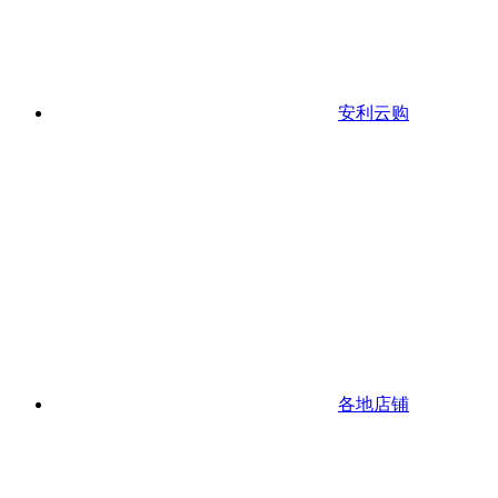
安利云购
各地店铺