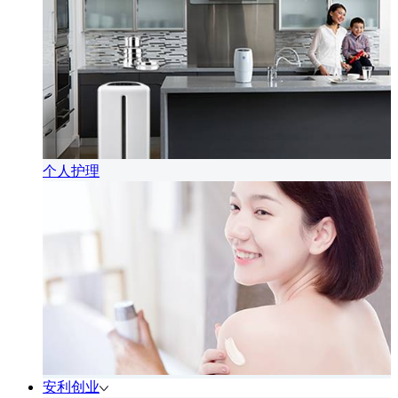
个人护理
安利创业