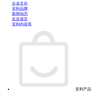
企业文化
安利品牌
新闻动态
反击谣言
安利内容库
安利产品