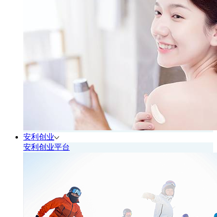
安利创业
安利创业平台