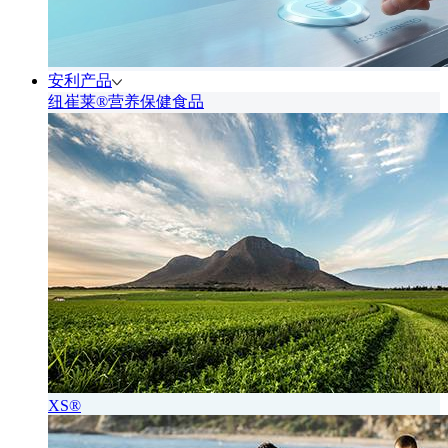
安利产品
纽崔莱®营养保健食品
XS®