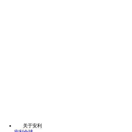
关于安利
安利全球