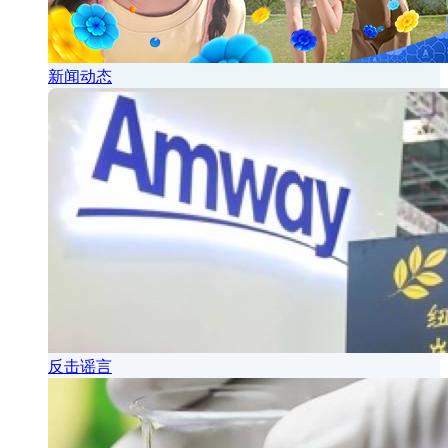
新闻动态
反击谣言