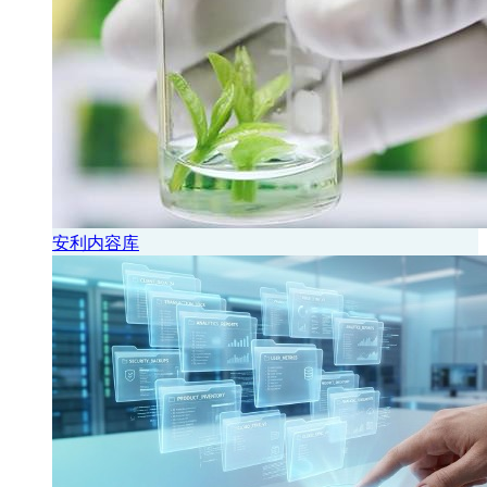
安利内容库