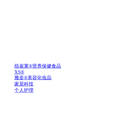
纽崔莱®营养保健食品
XS®
雅姿®美容化妆品
家居科技
个人护理