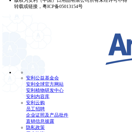
版权为安利（中国）日用品有限公司所有未经许可不得
转载或链接，粤ICP备05013154号
安利公益基金会
安利全球官方网站
安利植物研发中心
安利内容库
安利云购
员工招聘
企业证照及产品批件
直销信息披露
隐私政策