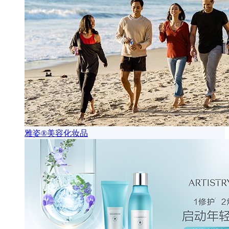
雅姿®美容化妆品