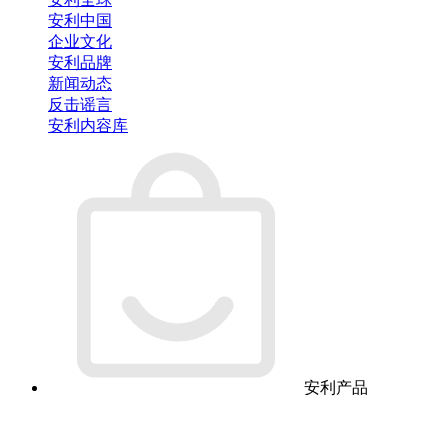
安利中国
企业文化
安利品牌
新闻动态
反击谣言
安利内容库
安利产品