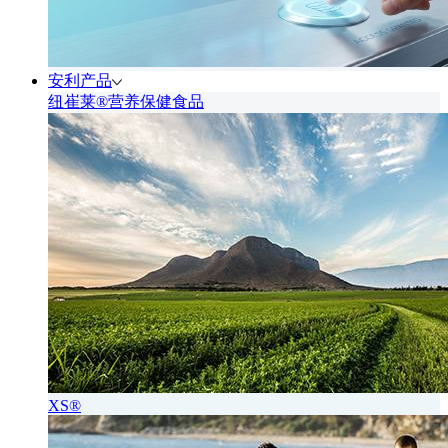
安利产品
纽崔莱®营养保健食品
XS®