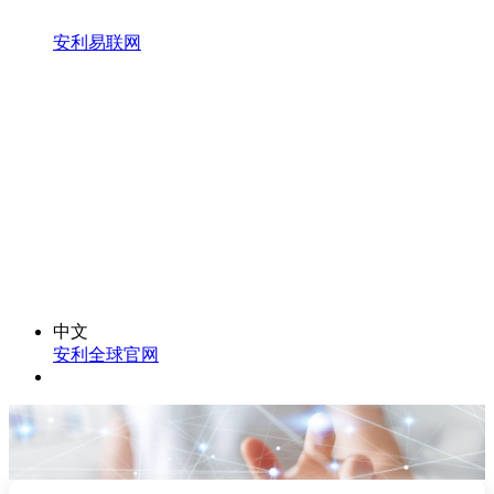
安利易联网
中文
安利全球官网