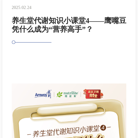
2025.02.24
养生堂代谢知识小课堂4——鹰嘴豆
凭什么成为“营养高手”？