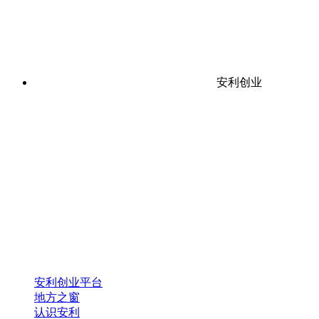
安利创业
安利创业平台
地方之窗
认识安利