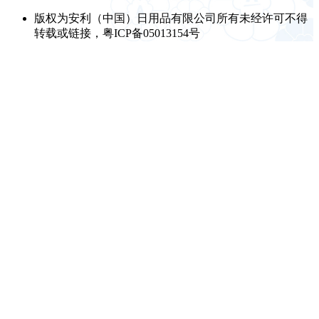
版权为安利（中国）日用品有限公司所有未经许可不得
转载或链接，粤ICP备05013154号