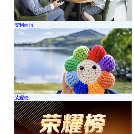
安利画报
荣耀榜