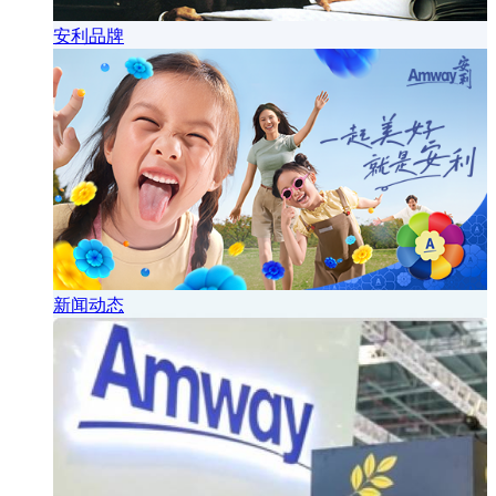
安利品牌
新闻动态