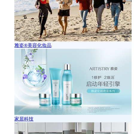
雅姿®美容化妆品
家居科技