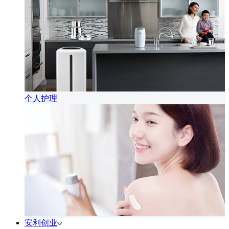
个人护理
安利创业