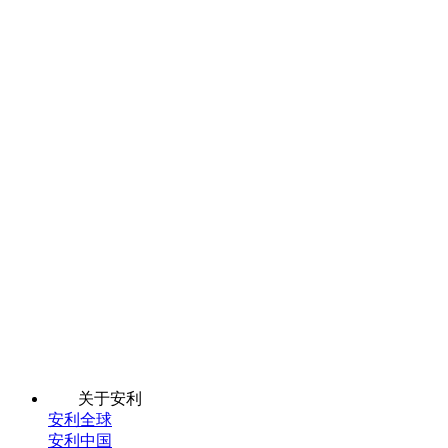
关于安利
安利全球
安利中国