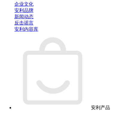
企业文化
安利品牌
新闻动态
反击谣言
安利内容库
安利产品