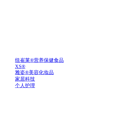
纽崔莱®营养保健食品
XS®
雅姿®美容化妆品
家居科技
个人护理